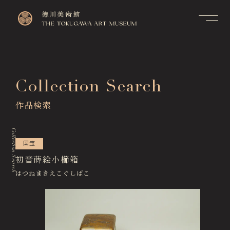
Contact
Top
お問い合せ
トップページ
FAQ
Collection Search
Visitor Information
よくあるご質問
来館のご案内
作品検索
Membership Information
メンバーシップ制度のご案
Exhibitions
内
展覧会
Collection Search
Support Us
国宝
Events & Programs
ご支援について
イベント・講座
初音蒔絵小櫛箱
はつねまきえこぐしばこ
Collection Search
作品検索
Image Services
& Publications