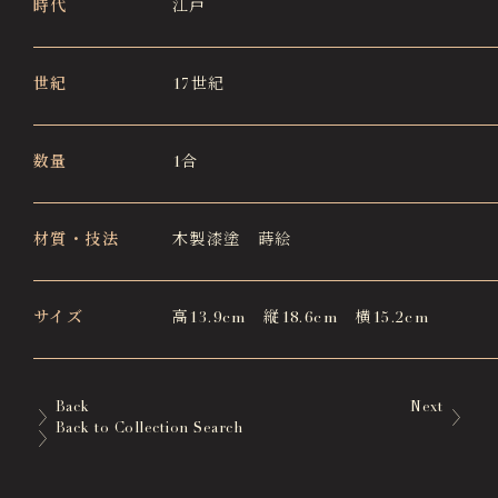
時代
江戸
世紀
17世紀
数量
1合
材質・技法
木製漆塗 蒔絵
サイズ
高13.9cm 縦18.6cm 横15.2cm
Back
Next
Back to Collection Search