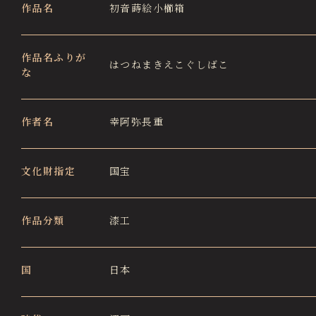
作品名
初音蒔絵小櫛箱
徳川園エリア総合インフォメーションサイト
Tokugawaen Area General
Information Site
作品名ふりが
はつねまきえこぐしばこ
な
ガーデンレストラン徳川園（フランス料理）
Garden Restaurant Tokugawaen
蘇山荘（和カフェ）
作者名
幸阿弥長重
Sozanso Café
ザ ミュージアムカフェ
THE MUSEUM CAFE
文化財指定
国宝
作品分類
漆工
国
日本