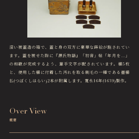
画像貸出・出版物
About Us
徳川美術館について
News
最新情報
深い被蓋造の箱で、蓋と身の双方に豪華な蒔絵が施されてい
@tokugawa_artmuseum
ます。蓋を被せた際に『源氏物語』「初音」帖「年月を…」
@tokubi_museumshop
の和歌が完成するよう、葦手文字が配されています。櫛5枚
オンラインチケット
オンラインショップ
と、使用した櫛に付着した汚れを取る刷毛の一種である壺櫛
関連施設
Related Facilities
払(つぼくしはらい)2本が附属します。寛永16年(1639)製作。
徳川園庭園 (日本庭園)
Tokugawaen Garden
名古屋市蓬左文庫（公開文庫）
Over View
Hosa Library
概要
日本料理 宝善亭
Hozentei Restaurant