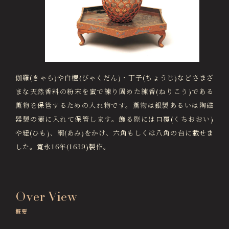
画像貸出・出版物
About Us
徳川美術館について
News
最新情報
伽羅(きゃら)や白檀(びゃくだん)・丁子(ちょうじ)などさまざ
@tokugawa_artmuseum
まな天然香料の粉末を蜜で練り固めた練香(ねりこう)である
@tokubi_museumshop
薫物を保管するための入れ物です。薫物は銀製あるいは陶磁
オンラインチケット
オンラインショップ
器製の壺に入れて保管します。飾る際には口覆(くちおおい)
関連施設
Related Facilities
や紐(ひも)、網(あみ)をかけ、六角もしくは八角の台に載せま
した。寛永16年(1639)製作。
徳川園庭園 (日本庭園)
Tokugawaen Garden
名古屋市蓬左文庫（公開文庫）
Hosa Library
Over View
日本料理 宝善亭
概要
Hozentei Restaurant