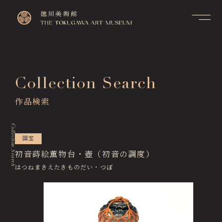
Contact
Top
お問い合せ
トップページ
FAQ
Collection Search
Visitor Information
よくあるご質問
来館のご案内
作品検索
Membership Information
メンバーシップ制度のご案
Exhibitions
内
展覧会
Collection Search
Support Us
国宝
Events & Programs
ご支援について
イベント・講座
初音蒔絵薫物台・壺（初音の調度）
はつねまきえたきものだい・つぼ
Collection Search
作品検索
Image Services
& Publications