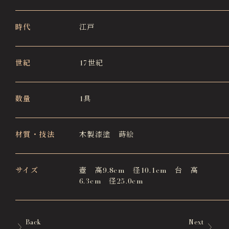
時代
江戸
世紀
17世紀
数量
1具
材質・技法
木製漆塗 蒔絵
サイズ
壺 高9.8cm 径10.1cm 台 高
6.3cm 径25.0cm
Back
Next