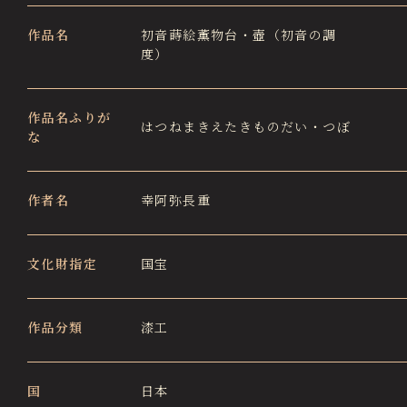
徳川園エリア総合インフォメーションサイト
作品名
初音蒔絵薫物台・壺（初音の調
Tokugawaen Area General
度）
Information Site
ガーデンレストラン徳川園（フランス料理）
Garden Restaurant Tokugawaen
作品名ふりが
はつねまきえたきものだい・つぼ
な
蘇山荘（和カフェ）
Sozanso Café
作者名
幸阿弥長重
ザ ミュージアムカフェ
THE MUSEUM CAFE
文化財指定
国宝
作品分類
漆工
国
日本