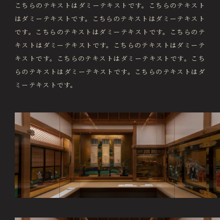
画像貸出・出版物
こちらのテキストはダミーテキストです。こちらのテキスト
About Us
はダミーテキストです。こちらのテキストはダミーテキスト
徳川美術館について
です。こちらのテキストはダミーテキストです。こちらのテ
キストはダミーテキストです。こちらのテキストはダミーテ
News
最新情報
キストです。こちらのテキストはダミーテキストです。こち
らのテキストはダミーテキストです。こちらのテキストはダ
@tokugawa_artmuseum
ミーテキストです。
@tokubi_museumshop
オンラインチケット
オンラインショップ
関連施設
Related Facilities
徳川園庭園 (日本庭園)
Tokugawaen Garden
名古屋市蓬左文庫（公開文庫）
Hosa Library
日本料理 宝善亭
Hozentei Restaurant