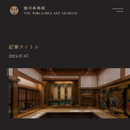
Contact
Top
お問い合せ
トップページ
FAQ
記事タイトル
Visitor Information
よくあるご質問
来館のご案内
2024.07.07
Membership Information
メンバーシップ制度のご案
Exhibitions
内
News
展覧会
Support Us
Events & Programs
ご支援について
イベント・講座
Collection Search
作品検索
Image Services
& Publications