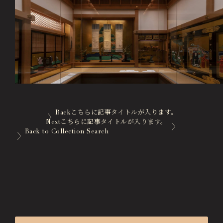
徳川園エリア総合インフォメーションサイト
Tokugawaen Area General
Information Site
ガーデンレストラン徳川園（フランス料理）
Garden Restaurant Tokugawaen
蘇山荘（和カフェ）
Sozanso Café
ザ ミュージアムカフェ
Back
こちらに記事タイトルが入ります。
THE MUSEUM CAFE
Next
こちらに記事タイトルが入ります。
Back to Collection Search