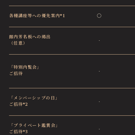
各種講座等への優先案内*1
◯
館内芳名板への掲出
-
（任意）
「特別内覧会」
-
ご招待
「メンバーシップの日」
-
ご招待*2
「プライベート鑑賞会」
-
ご招待*3