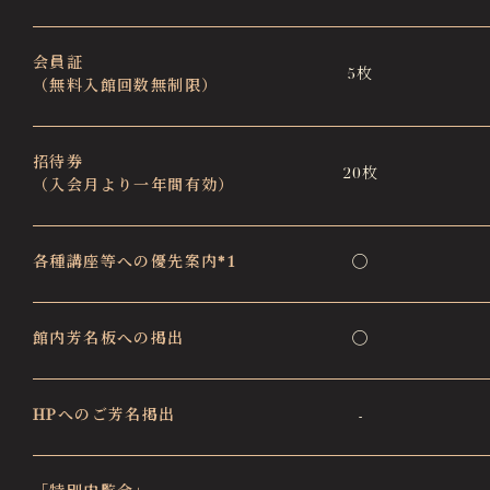
会員証
5枚
（無料入館回数無制限）
招待券
20枚
（入会月より一年間有効）
各種講座等への優先案内*1
◯
館内芳名板への掲出
◯
HPへのご芳名掲出
-