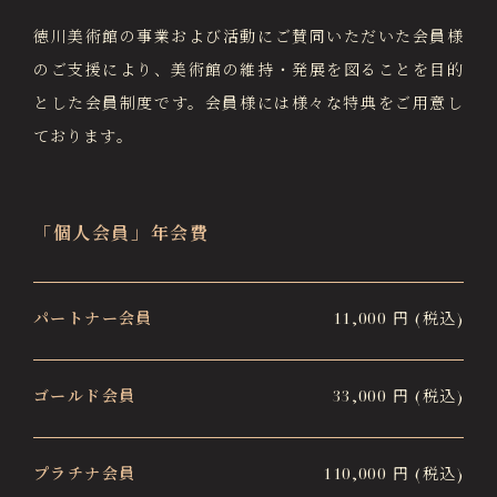
画像貸出・出版物
徳川美術館の事業および活動にご賛同いただいた会員様
About Us
徳川美術館について
のご支援により、
美術館の維持・発展を図ることを目的
とした会員制度です。
会員様には様々な特典をご用意し
News
最新情報
ております。
@tokugawa_artmuseum
@tokubi_museumshop
「個人会員」年会費
オンラインチケット
オンラインショップ
関連施設
Related Facilities
パートナー会員
11,000 円 (税込)
徳川園庭園 (日本庭園)
Tokugawaen Garden
名古屋市蓬左文庫（公開文庫）
ゴールド会員
33,000 円 (税込)
Hosa Library
日本料理 宝善亭
プラチナ会員
110,000 円 (税込)
Hozentei Restaurant