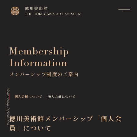
Contact
Top
お問い合せ
トップページ
FAQ
Membership
Visitor Information
よくあるご質問
来館のご案内
Information
Membership Information
メンバーシップ制度のご案
Exhibitions
内
メンバーシップ制度のご案内
展覧会
Support Us
Events & Programs
ご支援について
Membership Information
イベント・講座
個人会員について
法人会員について
Collection Search
作品検索
徳川美術館メンバーシップ「個人会
Image Services
員」について
& Publications