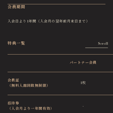
徳川園エリア総合インフォメーションサイト
会員期間
Tokugawaen Area General
Information Site
入会日より1年間（入会月の翌年前月末日まで）
ガーデンレストラン徳川園（フランス料理）
Garden Restaurant Tokugawaen
蘇山荘（和カフェ）
特典一覧
Scroll
Sozanso Café
ザ ミュージアムカフェ
THE MUSEUM CAFE
パートナー会員
会員証
1枚
（無料入館回数無制限）
招待券
-
（入会月より一年間有効）