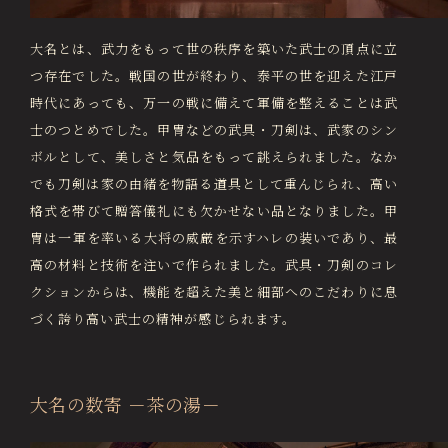
大名とは、武力をもって世の秩序を築いた武士の頂点に立
つ存在でした。戦国の世が終わり、泰平の世を迎えた江戸
時代にあっても、万一の戦に備えて軍備を整えることは武
士のつとめでした。甲冑などの武具・刀剣は、武家のシン
ボルとして、美しさと気品をもって誂えられました。なか
でも刀剣は家の由緒を物語る道具として重んじられ、高い
格式を帯びて贈答儀礼にも欠かせない品となりました。甲
冑は一軍を率いる大将の威厳を示すハレの装いであり、最
高の材料と技術を注いで作られました。武具・刀剣のコレ
クションからは、機能を超えた美と細部へのこだわりに息
づく誇り高い武士の精神が感じられます。
大名の数寄 －茶の湯－