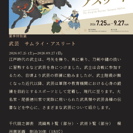
徳川園エリア総合インフォメーションサイト
Tokugawaen Area General
Information Site
ガーデンレストラン徳川園（フランス料理）
Garden Restaurant Tokugawaen
夏季特別展
武芸 サムライ・アスリート
蘇山荘（和カフェ）
2026.07.25 (土)
2026.09.27 (日)
Sozanso Café
江戸時代の武士は、弓矢を操り、馬に乗り、刀剣や鑓の扱い
ザ ミュージアムカフェ
に習熟するなど武芸を身につけました。武士は合戦に参加す
THE MUSEUM CAFE
るため、日頃より武芸の修練に励みましたが、武士階級が無
くなった近代以降、武芸は軍隊や教育機関における心身の鍛
練を目的とするスポーツとして定着し、現代に至ります。大
名家・尾張徳川家で実際に用いられた武具類や武芸各種の伝
書などを中心に、さまざまな武芸について紹介します。
千代田之御表 流鏑馬上覧（部分）・武術上覧（部分） 楊
洲周延画 明治30年（1897）