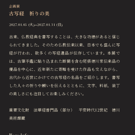
企画展
古写経 祈りの美
2027.01.05 (火)
2027.01.31 (日)
古来、仏教経典を書写することは、大きな功徳があると信じ
られてきました。そのため仏教伝来以来、日本でも盛んに写
経が行われ、数多くの写経遺品が伝存しています。本展で
は、古筆手鑑に貼り込まれた断簡を含む尾張徳川家伝来品の
優品を中心に、近年新たに寄贈を受けた作品も交えながら、
古代から近世にかけての古写経の名品をご紹介します。書写
した人々の祈りや願いを伝えるとともに、文字、料紙、装丁
の美しさにも注目してお楽しみください。
重要文化財 法華経普門品（部分） 平安時代12世紀 徳川
美術館蔵