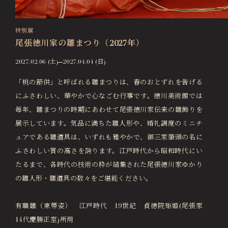
特別展
尾張徳川家の雛まつり（2027年）
2027.02.06 (土)
2027.04.04 (日)
「桃の節供」と呼ばれる雛まつりは、春のおとずれを告げる
にふさわしい、華やかで心なごむ行事です。徳川美術館では
毎年、雛まつりの時期にあわせて尾張徳川家伝来の雛飾りを
展示しています。気品に満ちた雛人形や、婚礼調度のミニチ
ュアである雛道具は、いずれも雅やかで、御三家筆頭の名に
ふさわしい質の高さを誇ります。江戸時代から昭和時代にい
たるまで、各時代の技術の粋が結集された尾張徳川家ゆかり
の雛人形・雛道具の数々をご堪能ください。
有職雛（束帯姿） 江戸時代 19世紀 貞徳院矩姫(尾張家
14代慶勝正室)所用