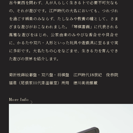
古今東西を問わず、人が人らしく生きる上で必要不可欠なも
の、それが遊びです。江戸時代の大名においても、つれづれ
を過ごす娯楽のみならず、たしなみや教養の糧として、さま
ざまな遊びがおこなわれました。「琴棋書画」に代表される
高雅な遊びをはじめ、公家由来のみやびな香合せや貝合せ
に、かるたや双六・人形といった玩具や遊戯具に至るまで実
に多彩です。大名たちの心をなごませ、生きる力を育んでき
た遊びの世界を紹介します。
菊折枝蒔絵碁盤・双六盤・将棋盤 江戸時代18世紀 俊恭院
福君（尾張家11代斎温継室）所用 徳川美術館蔵
More Info