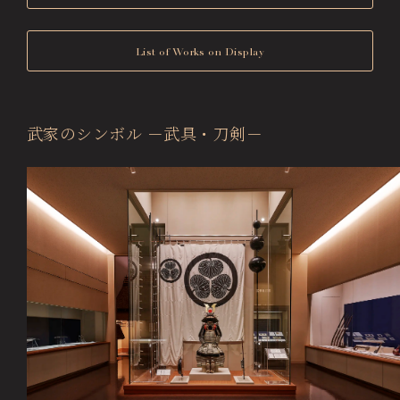
List of Works on Display
武家のシンボル －武具・刀剣－