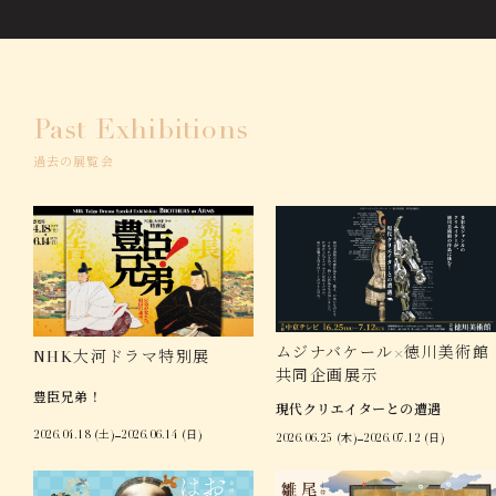
Past Exhibitions
過去の展覧会
ムジナバケール×徳川美術館
NHK大河ドラマ特別展
共同企画展示
豊臣兄弟！
現代クリエイターとの遭遇
2026.04.18 (土)
2026.06.14 (日)
2026.06.25 (木)
2026.07.12 (日)