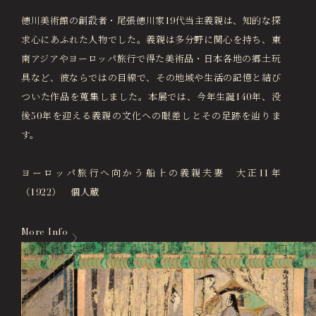
徳川美術館の創設者・尾張徳川家19代当主義親は、知的な探
求心にあふれた人物でした。義親は多分野に関心を持ち、東
南アジアやヨーロッパ旅行で得た美術品・日本各地の郷土玩
具など、彼ならではの目線で、その地域や生活の記憶と結び
ついた作品を蒐集しました。本展では、今年生誕140年、没
後50年を迎える義親の文化への眼差しとその足跡を辿りま
す。
ヨーロッパ旅行へ向かう船上の義親夫妻 大正11年
（1922） 個人蔵
More Info