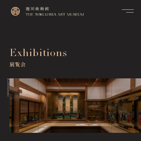
Contact
Top
お問い合せ
トップページ
FAQ
Exhibitions
Visitor Information
よくあるご質問
来館のご案内
展覧会
Membership Information
メンバーシップ制度のご案
Exhibitions
内
展覧会
Exhibitions
Support Us
Events & Programs
ご支援について
イベント・講座
Collection Search
作品検索
Image Services
& Publications