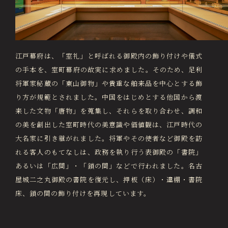
江戸幕府は、「室礼」と呼ばれる御殿内の飾り付けや儀式
の手本を、室町幕府の故実に求めました。そのため、足利
将軍家秘蔵の「東山御物」や貴重な舶来品を中心とする飾
り方が規範とされました。中国をはじめとする他国から渡
来した文物「唐物」を蒐集し、それらを取り合わせ、調和
の美を創出した室町時代の美意識や価値観は、江戸時代の
大名家に引き継がれました。将軍やその使者など御殿を訪
れる客人のもてなしは、政務を執り行う表御殿の「書院」
あるいは「広間」・「鎖の間」などで行われました。名古
屋城二之丸御殿の書院を復元し、押板（床）・違棚・書院
床、鎖の間の飾り付けを再現しています。