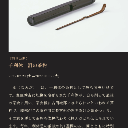
【特別公開】
千利休 泪の茶杓
2027.02.20 (土)
2027.03.02 (火)
「泪（なみだ）」は、千利休の茶杓として最も名高い品で
す。豊臣秀吉に切腹を命ぜられた千利休が、自ら削って最後
の茶会に用い、茶会後に古田織部に与えられたといわれる茶
杓で、織部がこの茶杓用に長方形の窓をあけた筒をつくり、
その窓を通して茶杓を位牌代わりに拝んだとも伝えられてい
ます。毎年、利休忌の前後の約1週間のみ、筒とともに特別