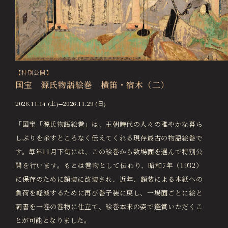
【特別公開】
国宝 源氏物語絵巻 横笛・宿木（二）
2026.11.14 (土)
2026.11.29 (日)
「国宝「源氏物語絵巻」は、王朝時代の人々の雅やかな暮ら
しぶりを余すところなく伝えてくれる現存最古の物語絵巻で
す。毎年11月下旬には、この絵巻から数場面を選んで特別公
開を行います。もとは巻物として伝わり、昭和7年（1932）
に保存のために額装に改装され、近年、額装による本紙への
負荷を軽減するために再び巻子装に戻し、一場面ごとに絵と
詞書を一巻の巻物に仕立て、絵巻本来の姿で鑑賞いただくこ
とが可能となりました。