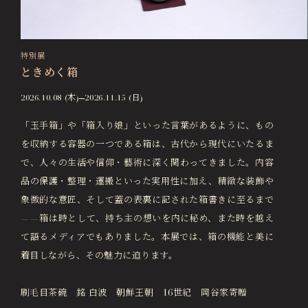
特別展
ときめく箱
2026.10.08 (木)
2026.11.15 (日)
「玉手箱」や「箱入り娘」といった言葉があるように、もの
を収納する容器の一つである箱は、古代から現代にいたるま
で、人々の生活や信仰・藝術に深く関わってきました。内容
品の保護・整理・運搬といった実用性に加え、精緻な装飾や
象徴的な意匠、そして蓋の表裏に記された箱書きに至るまで
——箱は時として、持ち主の想いを内に秘め、また時を越え
て語るメディアでもありました。本展では、箱の機能と美に
着目しながら、その魅力に迫ります。
刷毛目茶碗 銘 白波 朝鮮王朝 16世紀 岡谷家寄贈