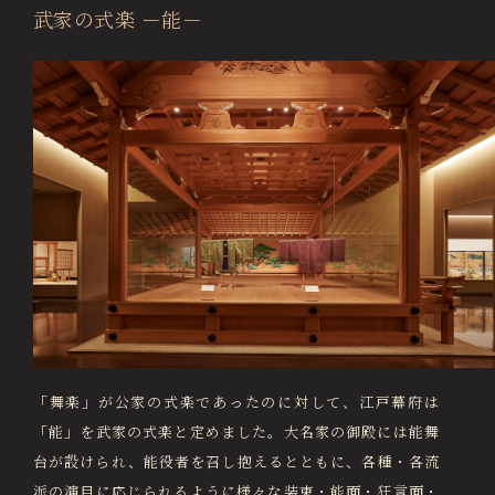
武家の式楽 －能－
「舞楽」が公家の式楽であったのに対して、江戸幕府は
「能」を武家の式楽と定めました。大名家の御殿には能舞
台が設けられ、能役者を召し抱えるとともに、各種・各流
派の演目に応じられるように様々な装束・能面・狂言面・