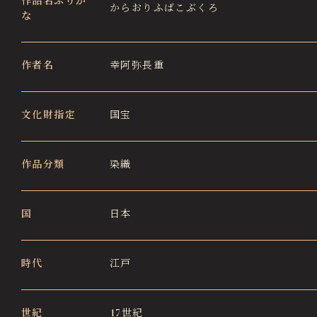
作品名ふりが
からおりふばこぶくろ
な
徳川園エリア総合インフォメーションサイト
Tokugawaen Area General
Information Site
作者名
幸阿弥長重
ガーデンレストラン徳川園（フランス料理）
Garden Restaurant Tokugawaen
文化財指定
国宝
蘇山荘（和カフェ）
Sozanso Café
ザ ミュージアムカフェ
作品分類
染織
THE MUSEUM CAFE
国
日本
時代
江戸
世紀
17世紀