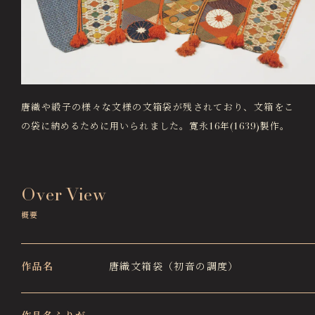
画像貸出・出版物
About Us
徳川美術館について
News
最新情報
唐織や緞子の様々な文様の文箱袋が残されており、文箱をこ
@tokugawa_artmuseum
の袋に納めるために用いられました。寛永16年(1639)製作。
@tokubi_museumshop
オンラインチケット
オンラインショップ
関連施設
Related Facilities
Over View
徳川園庭園 (日本庭園)
概要
Tokugawaen Garden
名古屋市蓬左文庫（公開文庫）
Hosa Library
作品名
唐織文箱袋（初音の調度）
日本料理 宝善亭
Hozentei Restaurant