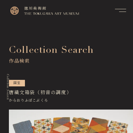
Contact
Top
お問い合せ
トップページ
FAQ
Collection Search
Visitor Information
よくあるご質問
来館のご案内
作品検索
Membership Information
メンバーシップ制度のご案
Exhibitions
内
展覧会
Collection Search
Support Us
国宝
Events & Programs
ご支援について
イベント・講座
唐織文箱袋（初音の調度）
からおりふばこぶくろ
Collection Search
作品検索
Image Services
& Publications