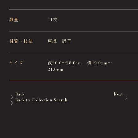
数量
11枚
材質・技法
唐織 緞子
サイズ
縦50.0～58.0cm 横19.0cm～
21.0cm
Back
Next
Back to Collection Search