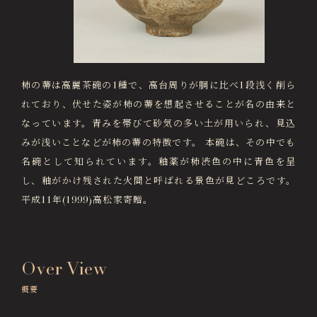
画像貸出・出版物
About Us
徳川美術館について
News
最新情報
柿の蔕は高麗茶碗の1種で、高台周りが胴に比べ1段浅く削ら
れており、伏せた姿が柿の蔕を想起させることが名の由来と
@tokugawa_artmuseum
なっています。青みを帯びて砂気の多い土が用いられ、見込
@tokubi_museumshop
みが浅いことなどが柿の蔕の特徴です。 本碗は、その中でも
オンラインチケット
オンラインショップ
名碗として知られています。釉薬が柿渋色の中に青色を呈
関連施設
Related Facilities
し、釉がかけ残された火間と呼ばれる景色が見どころです。
平成11年(1999)高松家寄贈。
徳川園庭園 (日本庭園)
Tokugawaen Garden
名古屋市蓬左文庫（公開文庫）
Hosa Library
Over View
概要
日本料理 宝善亭
Hozentei Restaurant