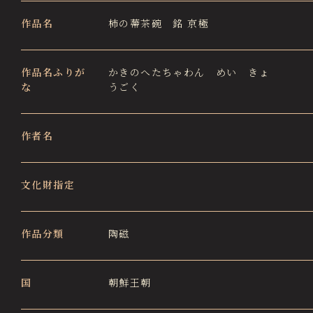
徳川園エリア総合インフォメーションサイト
作品名
柿の蔕茶碗 銘 京極
Tokugawaen Area General
Information Site
作品名ふりが
ガーデンレストラン徳川園（フランス料理）
かきのへたちゃわん めい きょ
Garden Restaurant Tokugawaen
な
うごく
蘇山荘（和カフェ）
Sozanso Café
作者名
ザ ミュージアムカフェ
THE MUSEUM CAFE
文化財指定
作品分類
陶磁
国
朝鮮王朝