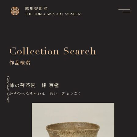
Contact
Top
お問い合せ
トップページ
FAQ
Collection Search
Visitor Information
よくあるご質問
来館のご案内
作品検索
Membership Information
メンバーシップ制度のご案
Exhibitions
内
展覧会
Collection Search
Support Us
柿の蔕茶碗 銘 京極
Events & Programs
ご支援について
イベント・講座
かきのへたちゃわん めい きょうごく
Collection Search
作品検索
Image Services
& Publications