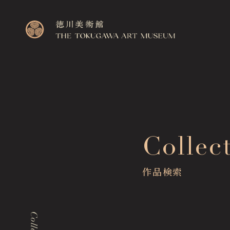
Top
Collec
トップページ
Visitor Information
作品検索
来館のご案内
Exhibitions
展覧会