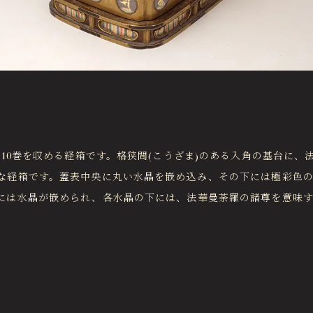
経10巻を収める経箱です。格狭間(こうざま)のある入角の基台に
な経箱です。蓋表中央に丸い水晶を嵌め込み、その下には極彩色
には水晶が嵌められ、各水晶の下には、法華曼荼羅の諸尊を意味