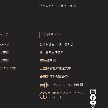
特定商取引法に基づく表記
ついて
関連サイト
ついて
公益財団法人 徳川黎明会
ご寄附
徳川林政史研究所
ご寄附
徳川園
対するご寄附
名古屋市蓬左文庫
日本料理宝善亭
ガーデンレストラン徳川園
徳川園エリア総合インフォメーシ
ョンサイト