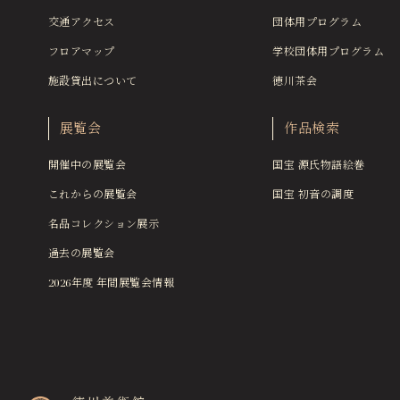
交通アクセス
団体用プログラム
フロアマップ
学校団体用プログラム
施設貸出について
徳川茶会
展覧会
作品検索
開催中の展覧会
国宝 源氏物語絵巻
これからの展覧会
国宝 初音の調度
名品コレクション展示
過去の展覧会
2026年度 年間展覧会情報