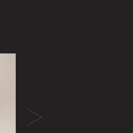
援について
@tokugawa_artmuseum
@tokubi_museumshop
オンラインショップ