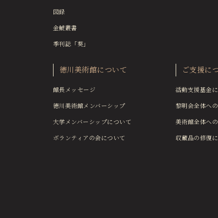
図録
金鯱叢書
季刊誌「葵」
徳川美術館について
ご支援に
館長メッセージ
活動支援基金に
徳川美術館メンバーシップ
黎明会全体への
大学メンバーシップについて
美術館全体への
ボランティアの会について
収蔵品の修復に