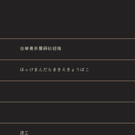
法華曼荼羅蒔絵経箱
ほっけまんだらまきえきょうばこ
漆工