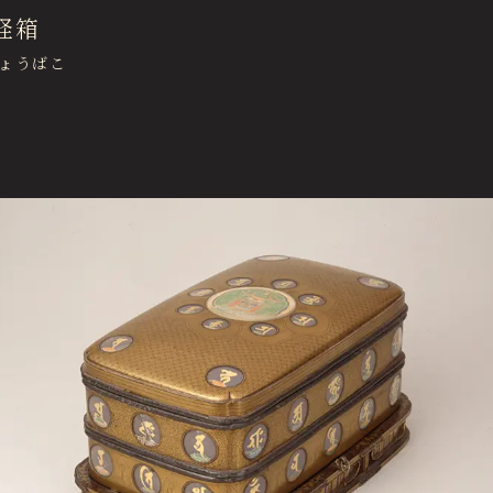
About Us
ご支
経箱
徳川美術館について
ょうばこ
News
最新情報
Garden Restaurant Tokugawaen
オンラインチケット
ガーデンレストラン徳川園（フランス料理）
Sozanso Café
蘇山荘（和カフェ）
THE MUSEUM CAFE
ザ ミュージアムカフェ