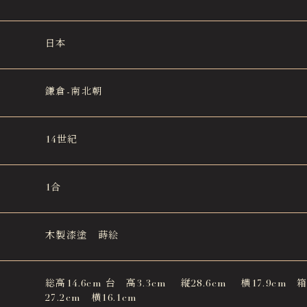
日本
鎌倉-南北朝
14世紀
1合
木製漆塗 蒔絵
総高14.6cm 台 高3.3cm 縦28.6cm 横17.9cm 
27.2cm 横16.1cm