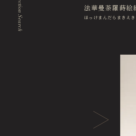
Collection Search
法華曼荼羅蒔絵
Events & Programs
ほっけまんだらまきえき
イベント・講座
エリア内施設
Tokugawaen Garden
徳川園庭園 (日本庭園)
Hosa Library
名古屋市蓬左文庫（公開文庫）
Hozentei Restaurant
日本料理 宝善亭
Tokugawaen Area General Information Site
徳川園エリア総合インフォメーションサイト