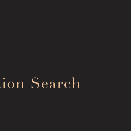
Con
Collection Search
tion Search
お問
作品検索
FA
Image Services
よく
& Publications
Mem
メン
画像貸出・出版物
Sup