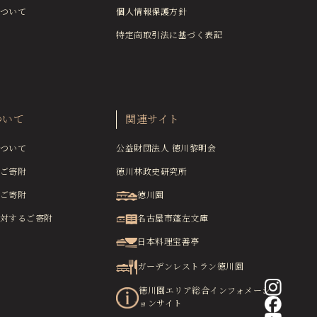
ついて
個人情報保護方針
特定商取引法に基づく表記
ついて
関連サイト
ついて
公益財団法人 徳川黎明会
ご寄附
徳川林政史研究所
ご寄附
徳川園
対するご寄附
名古屋市蓬左文庫
日本料理宝善亭
ガーデンレストラン徳川園
徳川園エリア総合インフォメーシ
ョンサイト