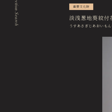
Collection Search
重要文化財
Events & Programs
イベント・講座
淡浅葱地葵紋付
うすあさぎじあおいもん
エリア内施設
Tokugawaen Garden
徳川園庭園 (日本庭園)
Hosa Library
名古屋市蓬左文庫（公開文庫）
Hozentei Restaurant
日本料理 宝善亭
Tokugawaen Area General Information Site
徳川園エリア総合インフォメーションサイト