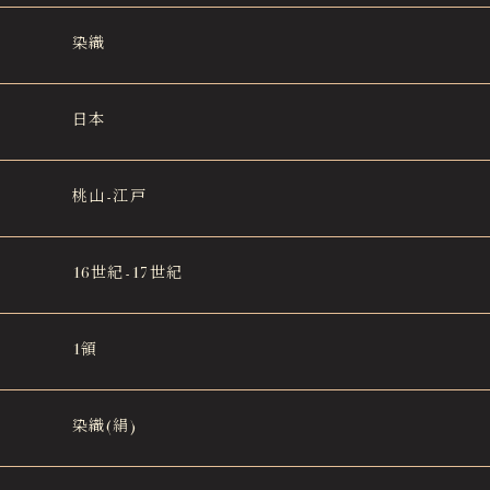
染織
日本
桃山-江戸
16世紀-17世紀
1領
染織(絹)