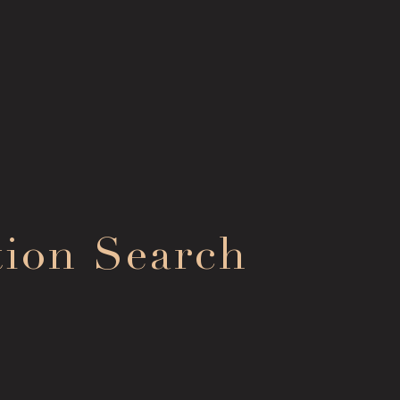
Con
Collection Search
tion Search
お問
作品検索
FA
Image Services
よく
& Publications
Mem
メン
画像貸出・出版物
Sup