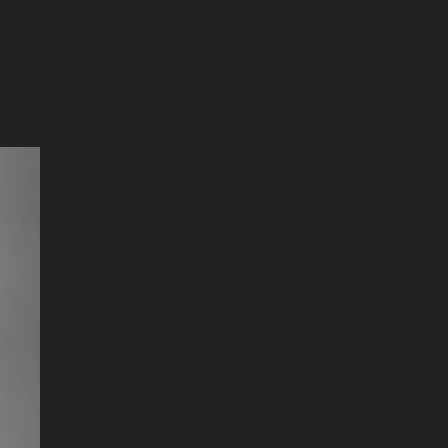
援について
@tokugawa_artmuseum
@tokubi_museumshop
オンラインショップ