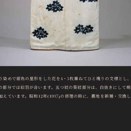
り染めで紺色の星形をした花を4・5枚重ねてひと塊りの文様とし
の部分では絵羽が合います。五つ紋の葵紋部分は、白抜きにして萌
えています。昭和12年(1937)の修理の時に、裏地を新補・交換