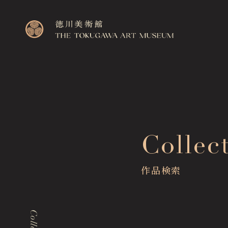
Top
Collec
トップページ
Visitor Information
作品検索
来館のご案内
Exhibitions
展覧会