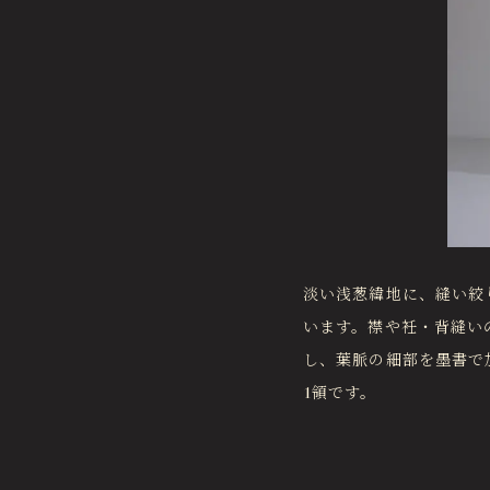
淡い浅葱緯地に、縫い絞
います。襟や衽・背縫い
し、葉脈の細部を墨書で加
1領です。