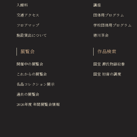
入館料
講座
交通アクセス
団体用プログラム
フロアマップ
学校団体用プログラム
施設貸出について
徳川茶会
展覧会
作品検索
開催中の展覧会
国宝 源氏物語絵巻
これからの展覧会
国宝 初音の調度
名品コレクション展示
過去の展覧会
2026年度 年間展覧会情報