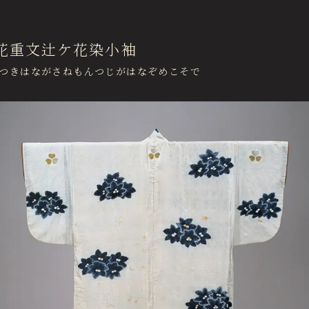
About Us
ご支
徳川美術館について
花重文辻ケ花染小袖
News
つきはながさねもんつじがはなぞめこそで
最新情報
Garden Restaurant Tokugawaen
オンラインチケット
ガーデンレストラン徳川園（フランス料理）
Sozanso Café
蘇山荘（和カフェ）
THE MUSEUM CAFE
ザ ミュージアムカフェ