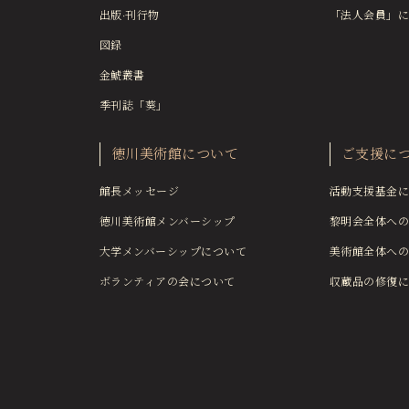
出版·刊行物
「法人会員」に
図録
金鯱叢書
季刊誌「葵」
徳川美術館について
ご支援に
館長メッセージ
活動支援基金に
徳川美術館メンバーシップ
黎明会全体への
大学メンバーシップについて
美術館全体への
ボランティアの会について
収蔵品の修復に