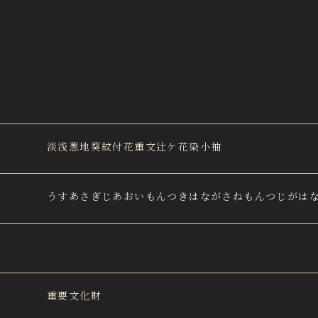
淡浅葱地葵紋付花重文辻ケ花染小袖
うすあさぎじあおいもんつきはながさねもんつじがは
重要文化財