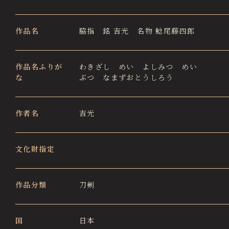
徳川園エリア総合インフォメーションサイト
Tokugawaen Area General
作品名
脇指 銘 吉光 名物 鯰尾藤四郎
Information Site
ガーデンレストラン徳川園（フランス料理）
Garden Restaurant Tokugawaen
作品名ふりが
わきざし めい よしみつ めい
な
ぶつ なまずおとうしろう
蘇山荘（和カフェ）
Sozanso Café
作者名
吉光
ザ ミュージアムカフェ
THE MUSEUM CAFE
文化財指定
作品分類
刀剣
国
日本