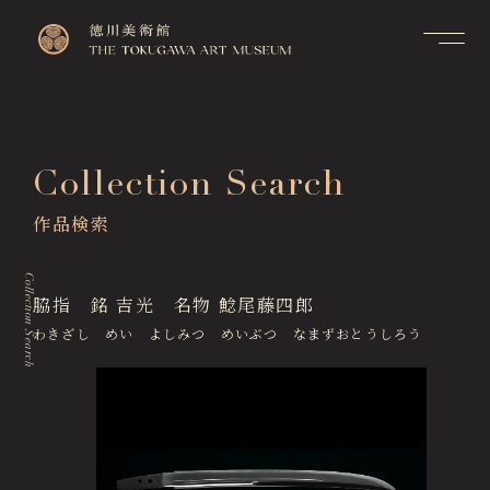
Contact
Top
お問い合せ
トップページ
FAQ
Collection Search
Visitor Information
よくあるご質問
来館のご案内
作品検索
Membership Information
メンバーシップ制度のご案
Exhibitions
内
展覧会
Collection Search
Support Us
脇指 銘 吉光 名物 鯰尾藤四郎
Events & Programs
ご支援について
イベント・講座
わきざし めい よしみつ めいぶつ なまずおとうしろう
Collection Search
作品検索
Image Services
& Publications