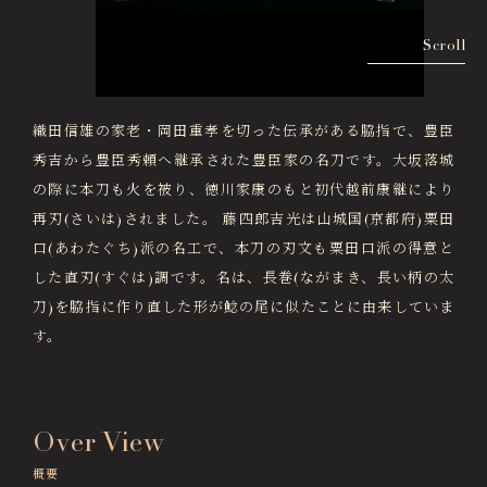
画像貸出・出版物
About Us
Scroll
徳川美術館について
News
最新情報
織田信雄の家老・岡田重孝を切った伝承がある脇指で、豊臣
秀吉から豊臣秀頼へ継承された豊臣家の名刀です。大坂落城
@tokugawa_artmuseum
の際に本刀も火を被り、徳川家康のもと初代越前康継により
@tokubi_museumshop
再刃(さいは)されました。 藤四郎吉光は山城国(京都府)粟田
オンラインチケット
オンラインショップ
口(あわたぐち)派の名工で、本刀の刃文も粟田口派の得意と
関連施設
Related Facilities
した直刃(すぐは)調です。名は、長巻(ながまき、長い柄の太
刀)を脇指に作り直した形が鯰の尾に似たことに由来していま
徳川園庭園 (日本庭園)
Tokugawaen Garden
す。
名古屋市蓬左文庫（公開文庫）
Hosa Library
Over View
日本料理 宝善亭
Hozentei Restaurant
概要