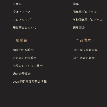
入館料
講座
交通アクセス
団体用プログラム
フロアマップ
学校団体用プログラム
施設貸出について
徳川茶会
展覧会
作品検索
開催中の展覧会
国宝 源氏物語絵巻
これからの展覧会
国宝 初音の調度
名品コレクション展示
過去の展覧会
2026年度 年間展覧会情報