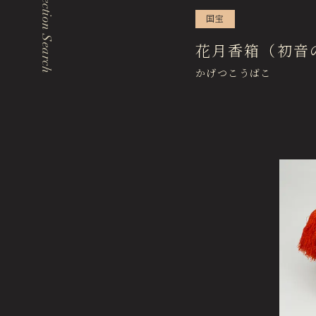
Collection Search
国宝
Events & Programs
イベント・講座
花月香箱（初音
かげつこうばこ
エリア内施設
Tokugawaen Garden
徳川園庭園 (日本庭園)
Hosa Library
名古屋市蓬左文庫（公開文庫）
Hozentei Restaurant
日本料理 宝善亭
Tokugawaen Area General Information Site
徳川園エリア総合インフォメーションサイト