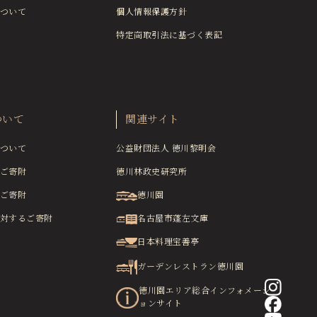
ついて
個人情報保護方針
特定商取引法に基づく表記
ついて
関連サイト
ついて
公益財団法人 徳川黎明会
ご寄附
徳川林政史研究所
ご寄附
徳川園
対するご寄附
名古屋市蓬左文庫
日本料理宝善亭
ガーデンレストラン徳川園
徳川園エリア総合インフォメーシ
ョンサイト