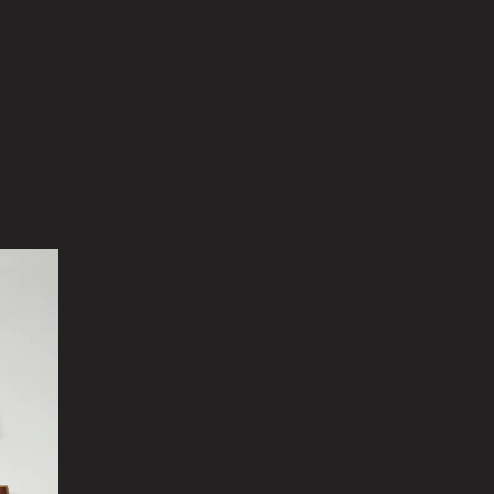
援について
@tokugawa_artmuseum
@tokubi_museumshop
オンラインショップ