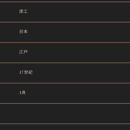
漆工
日本
江戸
17世紀
1具