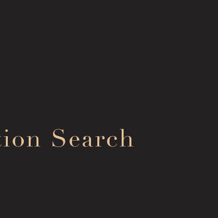
Con
Collection Search
tion Search
お問
作品検索
FA
Image Services
よく
& Publications
Mem
メン
画像貸出・出版物
Sup