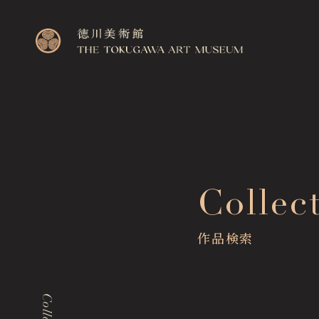
Top
Collec
トップページ
Visitor Information
作品検索
来館のご案内
Exhibitions
展覧会