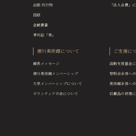
出版·刊行物
「法人会員」に
図録
金鯱叢書
季刊誌「葵」
徳川美術館について
ご支援に
館長メッセージ
活動支援基金に
徳川美術館メンバーシップ
黎明会全体への
大学メンバーシップについて
美術館全体への
ボランティアの会について
収蔵品の修復に