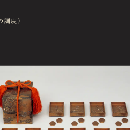
About Us
ご支
徳川美術館について
の調度）
News
最新情報
Garden Restaurant Tokugawaen
オンラインチケット
ガーデンレストラン徳川園（フランス料理）
Sozanso Café
蘇山荘（和カフェ）
THE MUSEUM CAFE
ザ ミュージアムカフェ