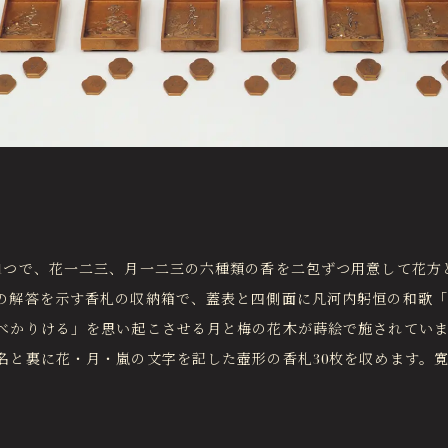
1つで、花一二三、月一二三の六種類の香を二包ずつ用意して花方
の解答を示す香札の収納箱で、蓋表と四側面に凡河内躬恒の和歌
べかりける」を思い起こさせる月と梅の花木が蒔絵で施されていま
と裏に花・月・嵐の文字を記した壺形の香札30枚を収めます。寛永1