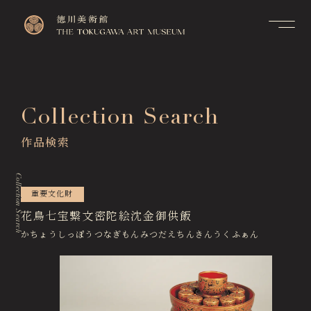
Contact
Top
お問い合せ
トップページ
FAQ
Collection Search
Visitor Information
よくあるご質問
来館のご案内
作品検索
Membership Information
メンバーシップ制度のご案
Exhibitions
内
展覧会
Collection Search
Support Us
重要文化財
Events & Programs
ご支援について
イベント・講座
花鳥七宝繋文密陀絵沈金御供飯
かちょうしっぽうつなぎもんみつだえちんきんうくふぁん
Collection Search
作品検索
Image Services
& Publications