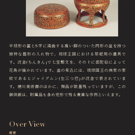
画像貸出・出版物
About Us
徳川美術館について
News
最新情報
半球形の蓋とS字に湾曲する高い脚のついた円形の盆を持つ
@tokugawa_artmuseum
独特な器形の入れ物で、琉球王国における祭祀用の道具で
@tokubi_museumshop
す。沈金(ちんきん)で七宝繋文を、その上に密陀絵によって
オンラインチケット
オンラインショップ
花鳥が描かれています。盆の見込には、琉球国王の尚家の家
関連施設
Related Facilities
紋であるヒジャイグムン(左三つ巴)が沈金で表されていま
す。徳川美術館のほかに、類品が数基残っていますが、この
徳川園庭園 (日本庭園)
Tokugawaen Garden
御供飯は、附属品も含め完形で残る貴重な作例といえます。
名古屋市蓬左文庫（公開文庫）
Hosa Library
Over View
日本料理 宝善亭
Hozentei Restaurant
概要