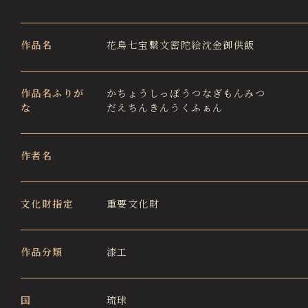
徳川園エリア総合インフォメーションサイト
Tokugawaen Area General
Information Site
作品名
花鳥七宝繋文密陀絵沈金御供飯
ガーデンレストラン徳川園（フランス料理）
Garden Restaurant Tokugawaen
作品名ふりが
かちょうしっぽうつなぎもんみつ
な
だえちんきんうくふぁん
蘇山荘（和カフェ）
Sozanso Café
ザ ミュージアムカフェ
作者名
THE MUSEUM CAFE
文化財指定
重要文化財
作品分類
漆工
国
琉球