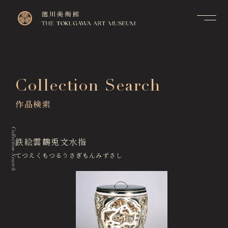
Contact
Top
お問い合せ
トップページ
FAQ
Collection Search
Visitor Information
よくあるご質問
来館のご案内
作品検索
Membership Information
メンバーシップ制度のご案
Exhibitions
内
展覧会
Collection Search
Support Us
鉄絵雲鶴兎文水指
Events & Programs
ご支援について
イベント・講座
てつえくもつるうさぎもんみずさし
Collection Search
作品検索
Image Services
& Publications