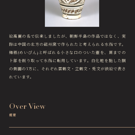
画像貸出・出版物
About Us
徳川美術館について
News
最新情報
絵高麗の名で伝来しましたが、朝鮮半島の作品ではなく、実
際は中国の北方の磁州窯で作られたと考えられる水指です。
@tokugawa_artmuseum
梅瓶(めいぴん)と呼ばれる小さな口のついた壺を、肩までの
@tokubi_museumshop
上部を削り取って水指に転用しています。白化粧を施した胴
オンラインチケット
オンラインショップ
の側面の3方に、それぞれ雲鶴文・立鶴文・兎文が鉄絵で表さ
関連施設
Related Facilities
れています。
徳川園庭園 (日本庭園)
Tokugawaen Garden
Over View
名古屋市蓬左文庫（公開文庫）
Hosa Library
概要
日本料理 宝善亭
Hozentei Restaurant