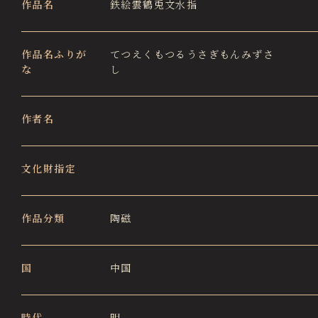
作品名
鉄絵雲鶴兎文水指
徳川園エリア総合インフォメーションサイト
Tokugawaen Area General
Information Site
作品名ふりが
てつえくもつるうさぎもんみずさ
な
し
ガーデンレストラン徳川園（フランス料理）
Garden Restaurant Tokugawaen
蘇山荘（和カフェ）
作者名
Sozanso Café
ザ ミュージアムカフェ
文化財指定
THE MUSEUM CAFE
作品分類
陶磁
国
中国