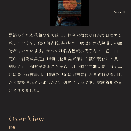
画像貸出・出版物
About Us
Scroll
徳川美術館について
News
最新情報
黒漆の小札を花色の糸で威し、胴や大袖には紅糸で日の丸を
威しています。兜は阿古陀形の鉢で、吹返には枝菊透しの金
@tokugawa_artmuseum
物が付いています。かつては名古屋城小天守内に「紅・白・
@tokubi_museumshop
花色・紺段威具足」16領（徳川美術館に１領が現存）と共に
オンラインチケット
オンラインショップ
納められ、桐紋があることから、江戸時代中期以降、胴丸具
関連施設
Related Facilities
足は豊臣秀吉着用、16領の具足は秀吉に仕える武将が着用し
たと誤認されていましたが、研究によって徳川家康着用の具
徳川園庭園 (日本庭園)
Tokugawaen Garden
足と判りました。
名古屋市蓬左文庫（公開文庫）
Hosa Library
Over View
日本料理 宝善亭
Hozentei Restaurant
概要