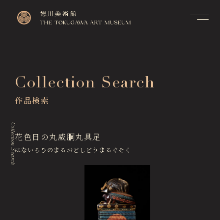
Contact
Top
お問い合せ
トップページ
FAQ
Collection Search
Visitor Information
よくあるご質問
来館のご案内
作品検索
Membership Information
メンバーシップ制度のご案
Exhibitions
内
展覧会
Collection Search
Support Us
花色日の丸威胴丸具足
Events & Programs
ご支援について
イベント・講座
はないろひのまるおどしどうまるぐそく
Collection Search
作品検索
Image Services
& Publications