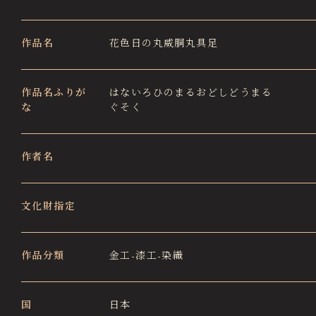
徳川園エリア総合インフォメーションサイト
Tokugawaen Area General
作品名
花色日の丸威胴丸具足
Information Site
ガーデンレストラン徳川園（フランス料理）
Garden Restaurant Tokugawaen
作品名ふりが
はないろひのまるおどしどうまる
な
ぐそく
蘇山荘（和カフェ）
Sozanso Café
作者名
ザ ミュージアムカフェ
THE MUSEUM CAFE
文化財指定
作品分類
金工-漆工-染織
国
日本