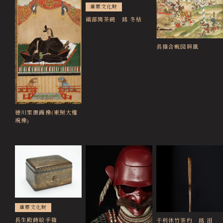
重要文化財
徳川園エリア総合インフォメーションサイト
Tokugawaen Area General
織部筒茶碗 銘 冬枯
Information Site
長篠合戦図屛風
ガーデンレストラン徳川園（フランス料理）
Garden Restaurant Tokugawaen
蘇山荘（和カフェ）
Sozanso Café
ザ ミュージアムカフェ
徳川家康画像(東照大権
THE MUSEUM CAFE
現像)
重要文化財
長生殿蒔絵手箱
千利休竹茶杓 銘 泪