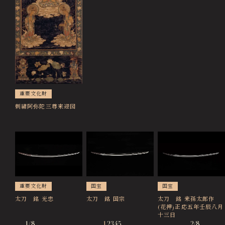
重要文化財
刺繡阿弥陀三尊来迎図
国宝
重要文化財
国宝
太刀 銘 国宗
太刀 銘 光忠
太刀 銘 来孫太郎作
(花押)正応五年壬辰八月
十三日
1/8
1
2
3
4
5
2/8