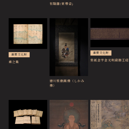
有職雛(束帯姿)
重要文化財
重要文化財
紫紙金字金光明最勝王経
重之集
徳川家康画像（しかみ
像）