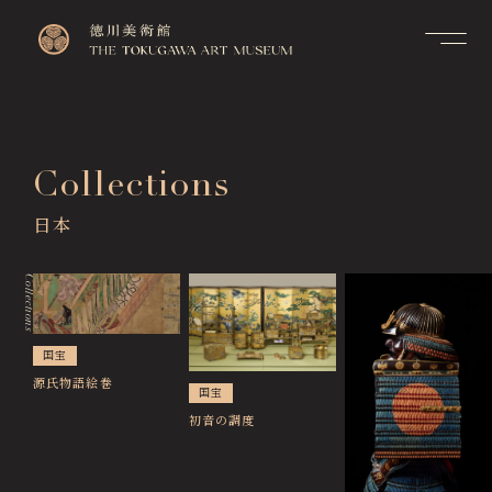
Contact
Top
お問い合せ
トップページ
FAQ
Collections
Visitor Information
よくあるご質問
来館のご案内
日本
Membership Information
メンバーシップ制度のご案
Exhibitions
内
展覧会
Collections
Support Us
Events & Programs
ご支援について
イベント・講座
国宝
Collection Search
源氏物語絵巻
国宝
作品検索
初音の調度
Image Services
& Publications