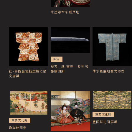
朱塗啄木糸威具足
国宝
短刀 銘 吉光 名物 後
紅･白段金霞枝垂桜に扇
薄水色麻地蟹文浴衣
藤藤四郎
文唐織
重要文化財
重要文化財
豊国祭礼図屛風
歌舞伎図巻