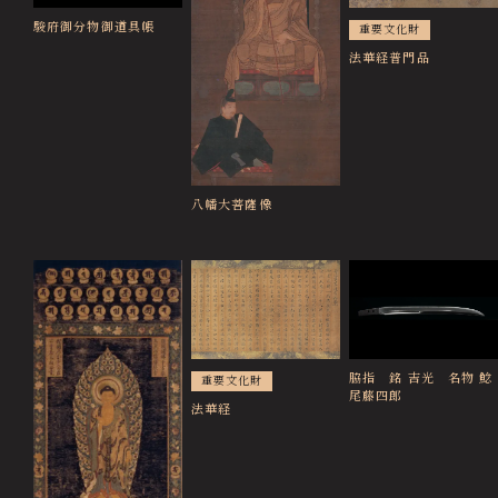
駿府御分物御道具帳
重要文化財
法華経普門品
八幡大菩薩像
脇指 銘 吉光 名物 鯰
重要文化財
尾藤四郎
法華経