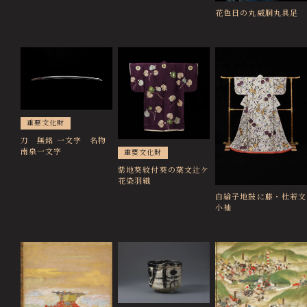
画像貸出・出版物
花色日の丸威胴丸具足
About Us
徳川美術館について
News
最新情報
@tokugawa_artmuseum
重要文化財
@tokubi_museumshop
刀 無銘 一文字 名物
オンラインチケット
オンラインショップ
南泉一文字
重要文化財
関連施設
Related Facilities
紫地葵紋付葵の葉文辻ケ
花染羽織
白綸子地鼓に藤・杜若文
徳川園庭園 (日本庭園)
小袖
Tokugawaen Garden
名古屋市蓬左文庫（公開文庫）
Hosa Library
日本料理 宝善亭
Hozentei Restaurant