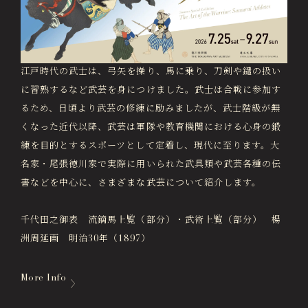
画像貸出・出版物
About Us
徳川美術館について
News
江戸時代の武士は、弓矢を操り、馬に乗り、刀剣や鑓の扱い
最新情報
に習熟するなど武芸を身につけました。武士は合戦に参加す
るため、日頃より武芸の修練に励みましたが、武士階級が無
@tokugawa_artmuseum
@tokubi_museumshop
くなった近代以降、武芸は軍隊や教育機関における心身の鍛
練を目的とするスポーツとして定着し、現代に至ります。大
オンラインチケット
オンラインショップ
名家・尾張徳川家で実際に用いられた武具類や武芸各種の伝
関連施設
Related Facilities
書などを中心に、さまざまな武芸について紹介します。
徳川園庭園 (日本庭園)
Tokugawaen Garden
千代田之御表 流鏑馬上覧（部分）・武術上覧（部分） 楊
洲周延画 明治30年（1897）
名古屋市蓬左文庫（公開文庫）
Hosa Library
More Info
日本料理 宝善亭
Hozentei Restaurant