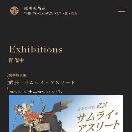
Contact
Top
お問い合せ
トップページ
FAQ
Exhibitions
Visitor Information
よくあるご質問
来館のご案内
開催中
Membership Information
メンバーシップ制度のご案
Exhibitions
内
展覧会
Exhibitions
夏季特別展
Support Us
武芸 サムライ・アスリート
Events & Programs
ご支援について
イベント・講座
2026.07.25 (土)
2026.09.27 (日)
Collection Search
作品検索
Image Services
& Publications