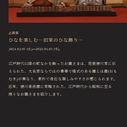
画像貸出・出版物
About Us
徳川美術館について
News
企画展
最新情報
ひなを楽しむ―旧家のひな飾り―
@tokugawa_artmuseum
2024.02.03 (土)
2024.04.03 (水)
@tokubi_museumshop
オンラインチケット
オンラインショップ
江戸時代以降の町なかを飾ったお雛さまは、尾張徳川家に伝
関連施設
Related Facilities
えられた、大名家ならではの豪華で格式のある雛とは趣(おも
むき)が異なり、素朴で身近な親しみやすさが感じられます。
徳川園庭園 (日本庭園)
近年、徳川美術館に寄贈された、江戸時代から昭和に至る
Tokugawaen Garden
様々なお雛さまを紹介します。
名古屋市蓬左文庫（公開文庫）
Hosa Library
日本料理 宝善亭
Hozentei Restaurant