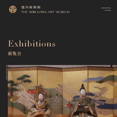
Contact
Top
お問い合せ
トップページ
FAQ
Exhibitions
Visitor Information
よくあるご質問
来館のご案内
展覧会
Membership Information
メンバーシップ制度のご案
Exhibitions
内
展覧会
Exhibitions
Support Us
Events & Programs
ご支援について
イベント・講座
Collection Search
作品検索
Image Services
& Publications