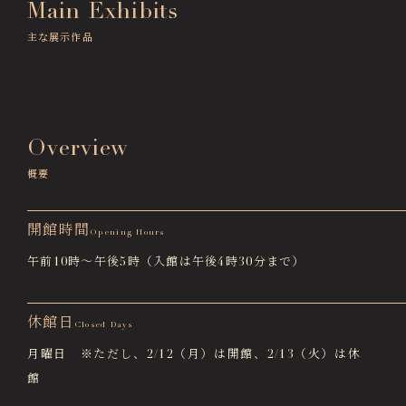
Main Exhibits
徳川園エリア総合インフォメーションサイト
Tokugawaen Area General
主な展示作品
Information Site
ガーデンレストラン徳川園（フランス料理）
Garden Restaurant Tokugawaen
Overview
蘇山荘（和カフェ）
Sozanso Café
概要
ザ ミュージアムカフェ
THE MUSEUM CAFE
開館時間
Opening Hours
午前10時～午後5時（入館は午後4時30分まで）
休館日
Closed Days
月曜日 ※ただし、2/12（月）は開館、2/13（火）は休
館