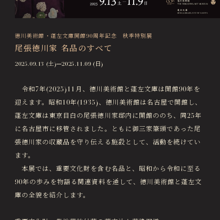
画像貸出・出版物
About Us
徳川美術館について
徳川美術館・蓬左文庫開館90周年記念 秋季特別展
尾張徳川家 名品のすべて
News
最新情報
2025.09.13 (土)
2025.11.09 (日)
@tokugawa_artmuseum
令和7年(2025)11月、徳川美術館と蓬左文庫は開館90年を
@tokubi_museumshop
迎えます。昭和10年(1935)、徳川美術館は名古屋で開館し、
オンラインチケット
オンラインショップ
蓬左文庫は東京目白の尾張徳川家邸内に開館ののち、同25年
関連施設
Related Facilities
に名古屋市に移管されました。ともに御三家筆頭であった尾
張徳川家の収蔵品を守り伝える施設として、活動を続けてい
徳川園庭園 (日本庭園)
Tokugawaen Garden
ます。
本展では、重要文化財を含む名品と、昭和から令和に至る
名古屋市蓬左文庫（公開文庫）
Hosa Library
90年の歩みを物語る関連資料を通して、徳川美術館と蓬左文
庫の全貌を紹介します。
日本料理 宝善亭
Hozentei Restaurant