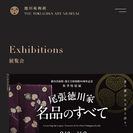
Contact
Top
お問い合せ
トップページ
FAQ
Exhibitions
Visitor Information
よくあるご質問
来館のご案内
展覧会
Membership Information
メンバーシップ制度のご案
Exhibitions
内
展覧会
Exhibitions
Support Us
Events & Programs
ご支援について
イベント・講座
Collection Search
作品検索
Image Services
& Publications