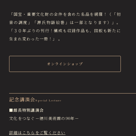
「国宝・重要文化財の全件を含めた名品を網羅！（「初
音の調度」「源氏物語絵巻」は一部となります）」。
「３０年ぶりの刊行！構成も収録作品も、図版も新たに
生まれ変わった一冊！」 。
オンラインショップ
記念講演会
Special Lecture
■館長特別講演会
文化をつなぐ－徳川美術館の90年－
詳細はこちらをご覧ください