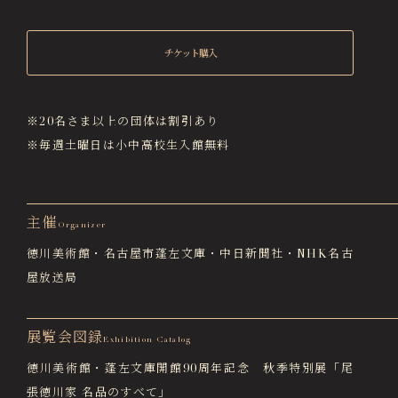
チケット購入
※20名さま以上の団体は割引あり
※毎週土曜日は小中高校生入館無料
主催
Organizer
徳川美術館・名古屋市蓬左文庫・中日新聞社・NHK名古
屋放送局
展覧会図録
Exhibition Catalog
徳川美術館・蓬左文庫開館90周年記念 秋季特別展「尾
張徳川家 名品のすべて」