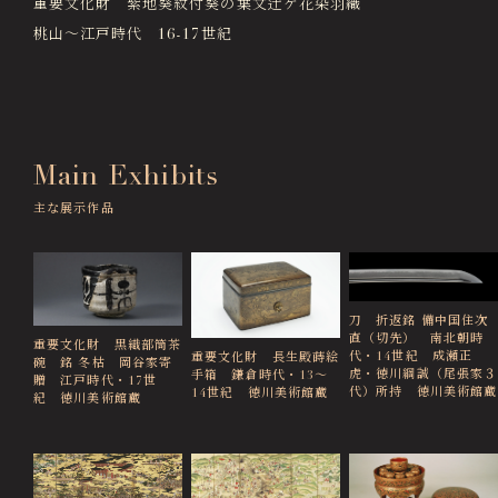
重要文化財 紫地葵紋付葵の葉文辻ケ花染羽織
徳川園エリア総合インフォメーションサイト
桃山～江戸時代 16-17世紀
Tokugawaen Area General
Information Site
ガーデンレストラン徳川園（フランス料理）
Garden Restaurant Tokugawaen
Main Exhibits
蘇山荘（和カフェ）
Sozanso Café
主な展示作品
ザ ミュージアムカフェ
THE MUSEUM CAFE
刀 折返銘 備中国住次
直（切先） 南北朝時
重要文化財 黒織部筒茶
代・14世紀 成瀬正
重要文化財 長生殿蒔絵
碗 銘 冬枯 岡谷家寄
虎・徳川綱誠（尾張家３
手箱 鎌倉時代・13～
贈 江戸時代・17世
代）所持 徳川美術館蔵
14世紀 徳川美術館蔵
紀 徳川美術館蔵