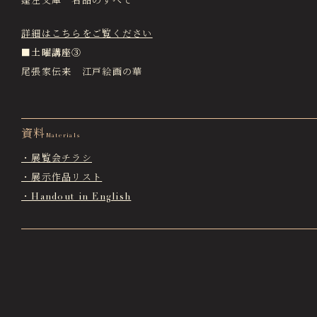
蓬左文庫 名品のすべて
詳細はこちらをご覧ください
■土曜講座③
尾張家伝来 江戸絵画の華
資料
Materials
・展覧会チラシ
・展示作品リスト
・Handout in English