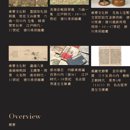
長篠合戦図屏風 六曲一
重要文化財 豊国祭礼図
重要文化財 花鳥七宝繋
隻 江戸時代・18～19
屛風 岩佐又兵衛筆 六
文密陀絵沈金御供飯 徳
世紀 徳川美術館蔵
曲一双の内 左隻 蜂須
川家康・徳川義直所用
賀家伝来 江戸時代・
琉球・16～17世紀 徳
17世紀 徳川美術館蔵
川美術館蔵
重要文化財 瀟湘八景
張州雑志 内藤東甫編
遠浦帰帆図 玉澗筆・同
高麗史節要 金宗瑞等
百冊の内（部分） 江戸
賛 大名物 南宋時代・
撰 三十五冊の内 朝鮮
時代・18世紀 名古屋
13世紀 徳川美術館蔵
王朝時代 景泰4年
市蓬左文庫蔵
（1453）刊 名古屋市
蓬左文庫蔵
Overview
概要