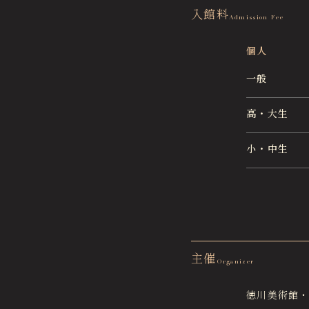
入館料
Admission Fee
個人
一般
高・大生
小・中生
主催
Organizer
徳川美術館