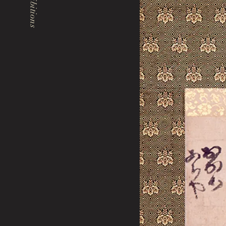
Exhibitions
Events & Programs
イベント・講座
エリア内施設
Tokugawaen Garden
徳川園庭園 (日本庭園)
Hosa Library
名古屋市蓬左文庫（公開文庫）
Hozentei Restaurant
日本料理 宝善亭
Tokugawaen Area General Information Site
徳川園エリア総合インフォメーションサイト