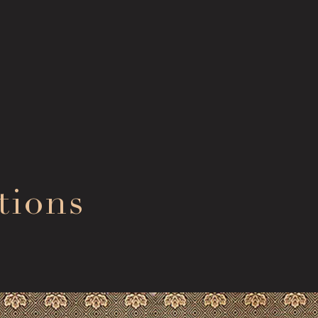
Con
Collection Search
tions
お問
作品検索
FA
Image Services
よく
& Publications
Mem
メン
画像貸出・出版物
Sup