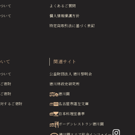
ついて
よくあるご質問
ついて
個人情報保護方針
特定商取引法に基づく表記
ついて
関連サイト
ついて
公益財団法人 徳川黎明会
ご寄附
徳川林政史研究所
ご寄附
徳川園
対するご寄附
名古屋市蓬左文庫
日本料理宝善亭
ガーデンレストラン徳川園
徳川園エリア総合インフォメーシ