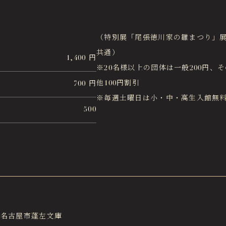
（特別展「尾張徳川家の雛まつり」
共通）
1,400 円
※20名様以上の団体は一般200円、
他100円割引
700 円
※毎週土曜日は小・中・高生入館無
500
・名古屋市蓬左文庫