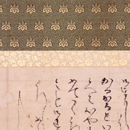
About Us
ご支
徳川美術館について
News
最新情報
Garden Restaurant Tokugawaen
オンラインチケット
ガーデンレストラン徳川園（フランス料理）
Sozanso Café
蘇山荘（和カフェ）
THE MUSEUM CAFE
ザ ミュージアムカフェ