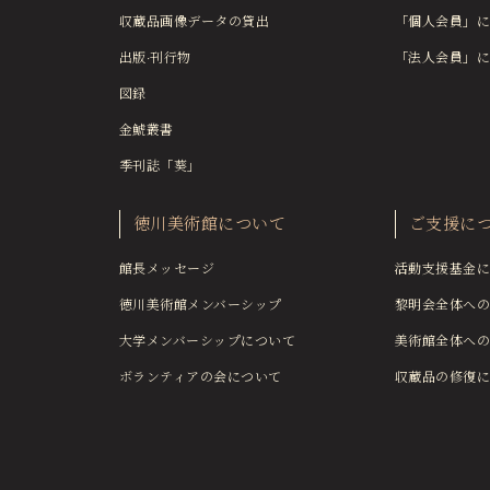
収蔵品画像データの貸出
「個人会員」に
出版·刊行物
「法人会員」に
図録
金鯱叢書
季刊誌「葵」
徳川美術館について
ご支援に
館長メッセージ
活動支援基金に
徳川美術館メンバーシップ
黎明会全体への
大学メンバーシップについて
美術館全体への
ボランティアの会について
収蔵品の修復に