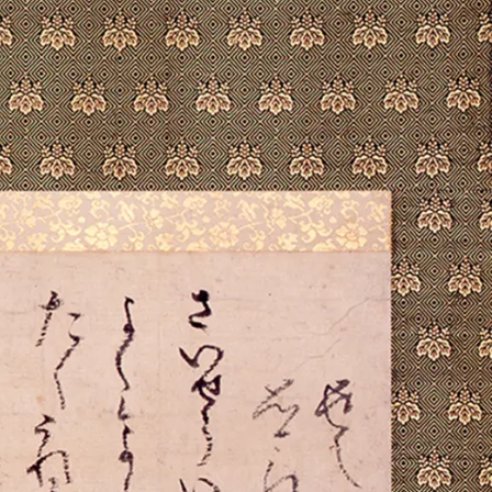
援について
@tokugawa_artmuseum
@tokubi_museumshop
オンラインショップ