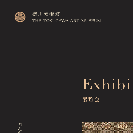
Top
Exhibi
トップページ
Visitor Information
展覧会
来館のご案内
Exhibitions
展覧会