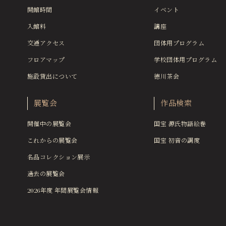
開館時間
イベント
入館料
講座
交通アクセス
団体用プログラム
フロアマップ
学校団体用プログラム
施設貸出について
徳川茶会
展覧会
作品検索
開催中の展覧会
国宝 源氏物語絵巻
これからの展覧会
国宝 初音の調度
名品コレクション展示
過去の展覧会
2026年度 年間展覧会情報