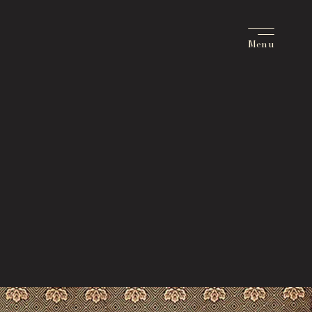
tact
い合せ
Q
あるご質問
bership Information
バーシップ制度のご案内
port Us