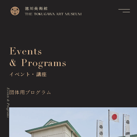
Contact
Top
お問い合せ
トップページ
FAQ
Events
Visitor Information
よくあるご質問
来館のご案内
& Programs
Membership Information
メンバーシップ制度のご案
Exhibitions
内
イベント・講座
展覧会
Support Us
Events & Programs
ご支援について
Events & Programs
団体用プログラム
イベント・講座
Collection Search
作品検索
Image Services
& Publications