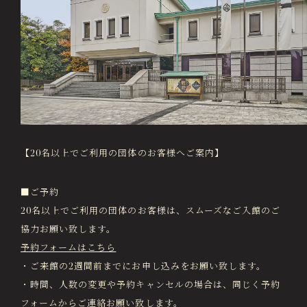
画像貸出・出版物
About Us
徳川美術館について
News
最新情報
@tokugawa_artmuseum
@tokubi_museumshop
オンラインチケット
オンラインショップ
【20名以上でご利用の団体のお客様へご案内】
関連施設
Related Facilities
■ご予約
徳川園庭園 (日本庭園)
20名以上でご利用の団体のお客様は、スムーズなご入館のご
Tokugawaen Garden
協力お願い致します。
名古屋市蓬左文庫（公開文庫）
予約フォームはこちら
Hosa Library
・ご来館の2週間前までにお申し込みをお願い致します。
日本料理 宝善亭
・時間、人数の変更や予約キャンセルの場合は、同じく予約
Hozentei Restaurant
フォームからご連絡お願い致します。