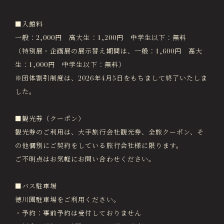
徳川園エリア総合インフォメーションサイト
Tokugawaen Area General
■入館料
Information Site
一般：2,000円 高大生：1,200円 中学生以下：無料
（特別展・企画展の展示替え期間は、一般：1,600円 高大
ガーデンレストラン徳川園（フランス料理）
Garden Restaurant Tokugawaen
生：1,000円 中学生以下：無料）
※団体割引制度は、2026年4月5日をもちまして終了いたしま
蘇山荘（和カフェ）
Sozanso Café
した。
ザ ミュージアムカフェ
■観光券（クーポン）
THE MUSEUM CAFE
観光券のご利用は、大手旅行会社観光券、全旅クーポン、そ
の他個別にご契約をしている旅行会社様に限ります。
ご不明点はお気軽にお問い合わせください。
■バス駐車場
徳川園駐車場をご利用ください。
・予約：事前予約は受付しておりません