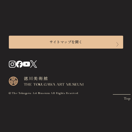
画像貸出・出版物
About Us
徳川美術館について
News
最新情報
サイトマップを開く
@tokugawa_artmuseum
@tokubi_museumshop
来館のご案内
オンラインチケット
オンラインショップ
開館時間
関連施設
Related Facilities
入館料
徳川園庭園 (日本庭園)
交通アクセス
Tokugawaen Garden
© The Tokugawa Art Museum All Rights Reserved
Top
フロアマップ
名古屋市蓬左文庫（公開文庫）
Hosa Library
施設貸出について
日本料理 宝善亭
展覧会
Hozentei Restaurant