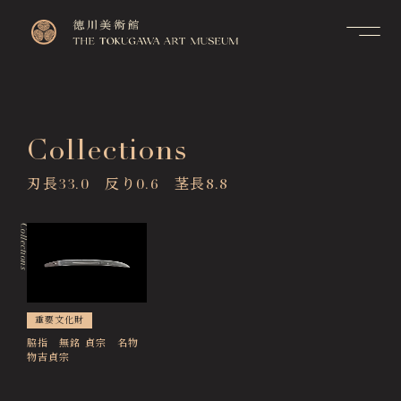
Contact
Top
お問い合せ
トップページ
FAQ
Collections
Visitor Information
よくあるご質問
来館のご案内
刃長33.0 反り0.6 茎長8.8
Membership Information
メンバーシップ制度のご案
Exhibitions
内
展覧会
Collections
Support Us
Events & Programs
ご支援について
イベント・講座
Collection Search
重要文化財
作品検索
脇指 無銘 貞宗 名物
物吉貞宗
Image Services
& Publications