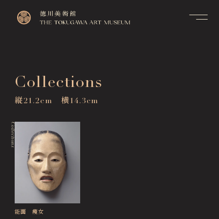
Contact
Top
お問い合せ
トップページ
FAQ
Collections
Visitor Information
よくあるご質問
来館のご案内
縦21.2cm 横14.3cm
Membership Information
メンバーシップ制度のご案
Exhibitions
内
展覧会
Collections
Support Us
Events & Programs
ご支援について
イベント・講座
Collection Search
作品検索
Image Services
& Publications
能面 痩女