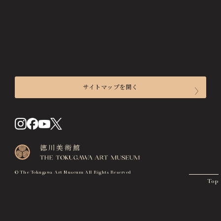
画像貸出・出版物
About Us
徳川美術館について
News
最新情報
@tokugawa_artmuseum
サイトマップを開く
@tokubi_museumshop
オンラインチケット
オンラインショップ
来館のご案内
関連施設
Related Facilities
開館時間
徳川園庭園 (日本庭園)
入館料
Tokugawaen Garden
交通アクセス
名古屋市蓬左文庫（公開文庫）
© The Tokugawa Art Museum All Rights Reserved
Top
Hosa Library
フロアマップ
施設貸出について
日本料理 宝善亭
Hozentei Restaurant