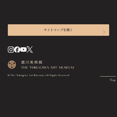
画像貸出・出版物
About Us
徳川美術館について
News
サイトマップを開く
最新情報
@tokugawa_artmuseum
来館のご案内
@tokubi_museumshop
開館時間
オンラインチケット
オンラインショップ
入館料
関連施設
Related Facilities
交通アクセス
© The Tokugawa Art Museum All Rights Reserved
徳川園庭園 (日本庭園)
Top
Tokugawaen Garden
フロアマップ
施設貸出について
名古屋市蓬左文庫（公開文庫）
Hosa Library
展覧会
日本料理 宝善亭
Hozentei Restaurant
開催中の展覧会