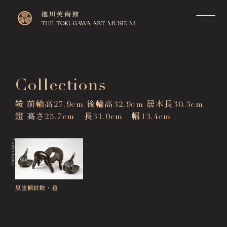
Contact
Top
お問い合せ
トップページ
FAQ
Collections
Visitor Information
よくあるご質問
来館のご案内
鞍 前輪高27.9cm 後輪高32.9cm 居木長30.3cm
Membership Information
メンバーシップ制度のご案
Exhibitions
鐙 高さ25.7cm 長31.0cm 幅13.4cm
内
展覧会
Support Us
Collections
Events & Programs
ご支援について
イベント・講座
Collection Search
作品検索
黒塗桐紋鞍・鐙
Image Services
& Publications