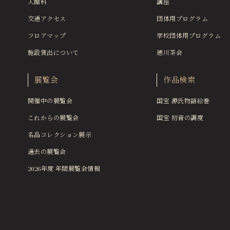
入館料
講座
交通アクセス
団体用プログラム
フロアマップ
学校団体用プログラム
施設貸出について
徳川茶会
展覧会
作品検索
開催中の展覧会
国宝 源氏物語絵巻
これからの展覧会
国宝 初音の調度
名品コレクション展示
過去の展覧会
2026年度 年間展覧会情報