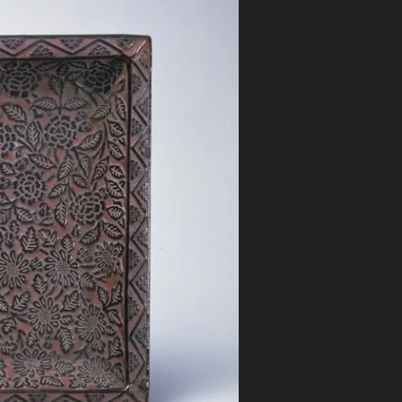
援について
@tokugawa_artmuseum
@tokubi_museumshop
オンラインショップ