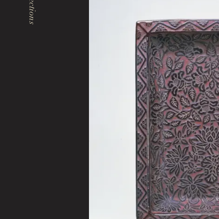
Collections
Events & Programs
イベント・講座
エリア内施設
Tokugawaen Garden
徳川園庭園 (日本庭園)
Hosa Library
名古屋市蓬左文庫（公開文庫）
Hozentei Restaurant
日本料理 宝善亭
Tokugawaen Area General Information Site
徳川園エリア総合インフォメーションサイト