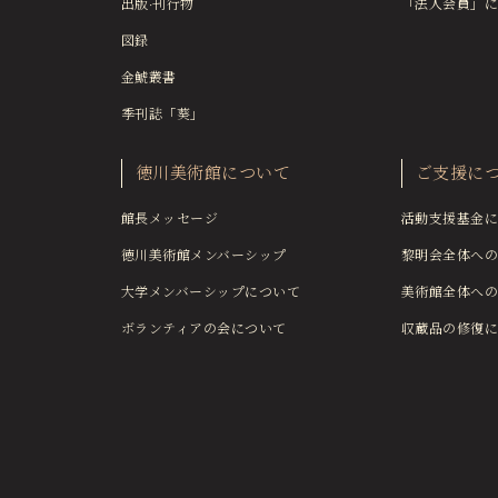
出版·刊行物
「法人会員」に
図録
金鯱叢書
季刊誌「葵」
徳川美術館について
ご支援に
館長メッセージ
活動支援基金に
徳川美術館メンバーシップ
黎明会全体への
大学メンバーシップについて
美術館全体への
ボランティアの会について
収蔵品の修復に