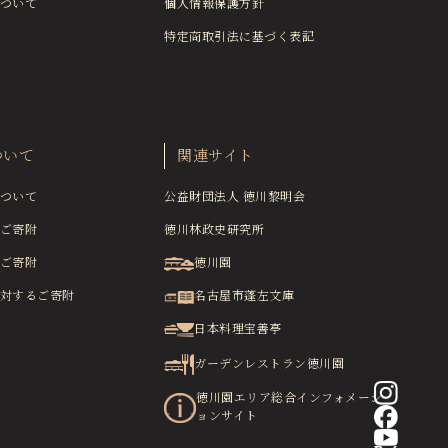
ついて
個人情報保護方針
特定商取引法に基づく表記
ついて
関連サイト
ついて
公益財団法人 徳川黎明会
ご寄附
徳川林政史研究所
ご寄附
徳川園
対するご寄附
名古屋市蓬左文庫
日本料理宝善亭
ガーデンレストラン徳川園
徳川園エリア総合インフォメーシ
ョンサイト