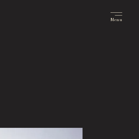
tact
い合せ
Q
あるご質問
bership Information
バーシップ制度のご案内
port Us