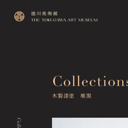
Top
Collection
トップページ
Visitor Information
木製漆塗 堆黒
来館のご案内
Exhibitions
展覧会