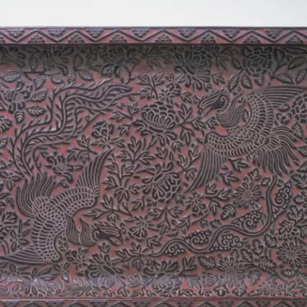
About Us
ご支
徳川美術館について
News
最新情報
Garden Restaurant Tokugawaen
オンラインチケット
ガーデンレストラン徳川園（フランス料理）
Sozanso Café
蘇山荘（和カフェ）
THE MUSEUM CAFE
ザ ミュージアムカフェ