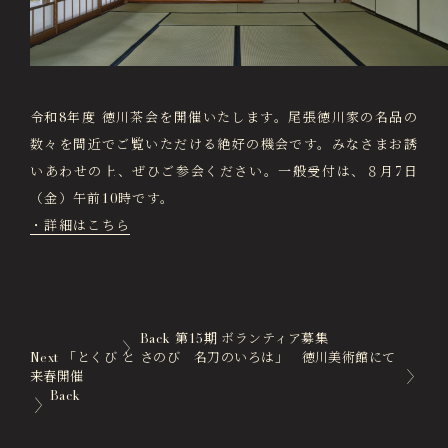
画像貸出・出版物
About Us
徳川美術館について
News
令和8年度 徳川茶会を開催いたします。尾張徳川家の名品の
最新情報
数々を間近でご覧いただける絶好の機会です。みなさまお誘
@tokugawa_artmuseum
いあわせの上、ぜひご参会ください。一般受付は、８月7日
@tokubi_museumshop
（金）午前10時です。
オンラインチケット
オンラインショップ
・詳細はこちら
関連施設
Related Facilities
徳川園庭園 (日本庭園)
Tokugawaen Garden
Back
第15期 ボランティア募集
名古屋市蓬左文庫（公開文庫）
Next
「とくび と さのび 名刀のいろは」 徳川美術館にて
Hosa Library
来春開催
Back
日本料理 宝善亭
Hozentei Restaurant