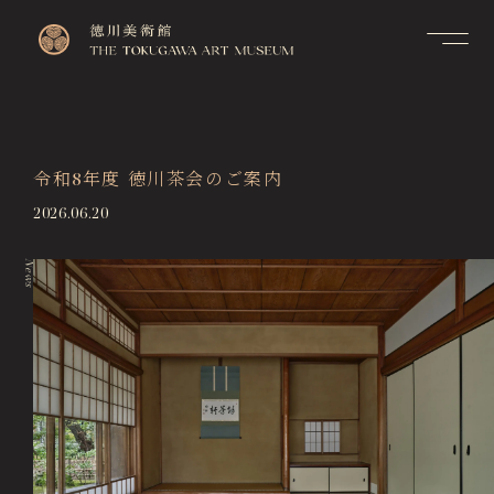
Contact
Top
お問い合せ
トップページ
FAQ
令和8年度 徳川茶会のご案内
Visitor Information
よくあるご質問
来館のご案内
2026.06.20
Membership Information
メンバーシップ制度のご案
Exhibitions
内
News
展覧会
Support Us
Events & Programs
ご支援について
イベント・講座
Collection Search
作品検索
Image Services
& Publications