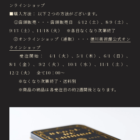
ンラインショップ
徳川園エリア総合インフォメーションサイト
Tokugawaen Area General
■購入方法： 以下２つの方法がございます。
Information Site
①店頭販売・・・店頭販売日 4/12（土）、8/9（土）、
9/13（土）、11/18（火） ※各日なくなり次第終了
ガーデンレストラン徳川園（フランス料理）
Garden Restaurant Tokugawaen
②オンラインショップ（通販）・・・
徳川美術館公式オン
ラインショップ
蘇山荘（和カフェ）
受注開始： 4/1（火）、5/1（木）、6/1（日）、
Sozanso Café
8/1（金）、9/2（火）、10/1（水）、11/1（土）、
ザ ミュージアムカフェ
12/2（火） 全て10：00～
THE MUSEUM CAFE
※なくなり次第終了・送料別
※商品の納品は各受注日の約2週間後となります。