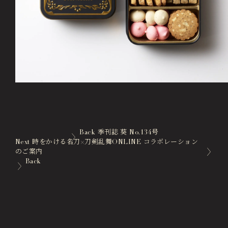
Back
季刊誌 葵 No.134号
Next
時をかける名刀×刀剣乱舞ONLINE コラボレーション
のご案内
Back