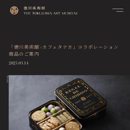
Contact
Top
お問い合せ
トップページ
FAQ
「徳川美術館×カフェタナカ」コラボレーション
Visitor Information
よくあるご質問
商品のご案内
来館のご案内
Membership Information
2025.03.14
メンバーシップ制度のご案
Exhibitions
内
展覧会
News
Support Us
Events & Programs
ご支援について
イベント・講座
Collection Search
作品検索
Image Services
& Publications