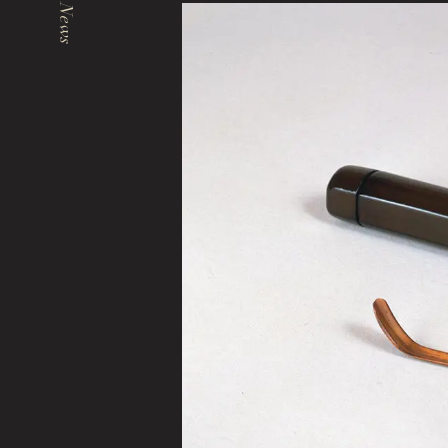
News
Events & Programs
イベント・講座
エリア内施設
Tokugawaen Garden
徳川園庭園 (日本庭園)
Hosa Library
名古屋市蓬左文庫（公開文庫）
Hozentei Restaurant
日本料理 宝善亭
Tokugawaen Area General Information Site
徳川園エリア総合インフォメーションサイト