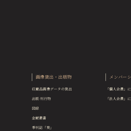
画像貸出・出版物
メンバー
収蔵品画像データの貸出
「個人会員」に
出版·刊行物
「法人会員」に
図録
金鯱叢書
季刊誌「葵」