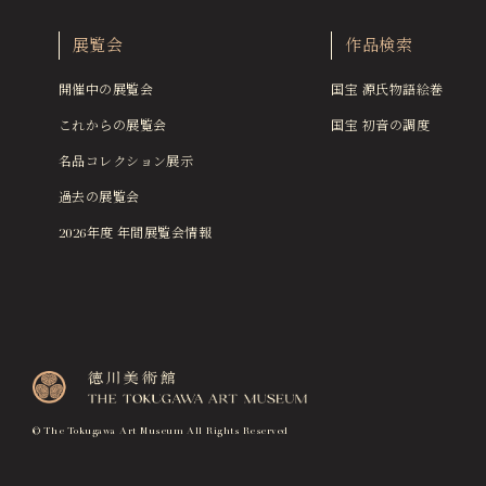
展覧会
作品検索
開催中の展覧会
国宝 源氏物語絵巻
これからの展覧会
国宝 初音の調度
名品コレクション展示
過去の展覧会
2026年度 年間展覧会情報
© The Tokugawa Art Museum All Rights Reserved