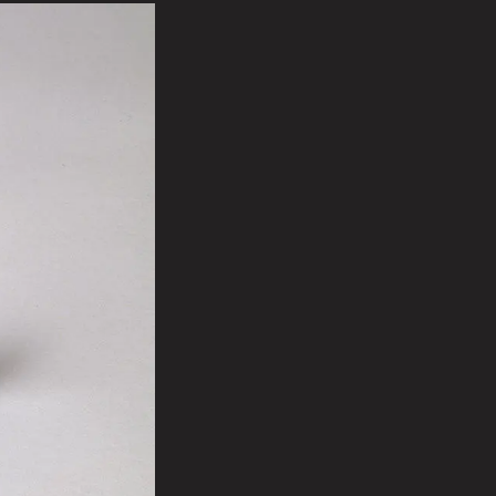
援について
@tokugawa_artmuseum
@tokubi_museumshop
オンラインショップ