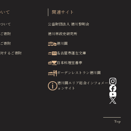
ついて
関連サイト
ついて
公益財団法人 徳川黎明会
ご寄附
徳川林政史研究所
ご寄附
徳川園
対するご寄附
名古屋市蓬左文庫
日本料理宝善亭
ガーデンレストラン徳川園
徳川園エリア総合インフォメーシ
ョンサイト
Top