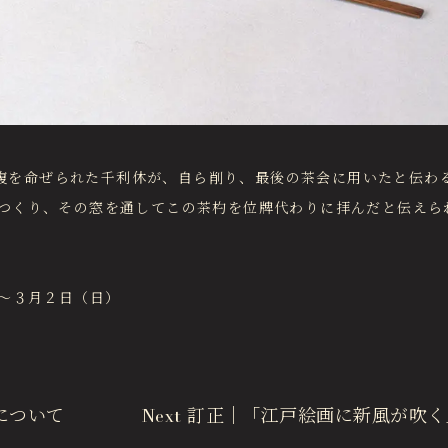
に切腹を命ぜられた千利休が、自ら削り、最後の茶会に用いたと伝
つくり、その窓を通してこの茶杓を位牌代わりに拝んだと伝えら
）～３月２日（日）
について
Next
訂正｜「江戸絵画に新風が吹く