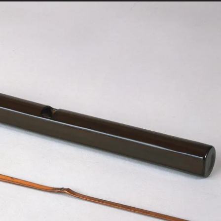
About Us
ご支
徳川美術館について
News
最新情報
Garden Restaurant Tokugawaen
オンラインチケット
ガーデンレストラン徳川園（フランス料理）
Sozanso Café
蘇山荘（和カフェ）
THE MUSEUM CAFE
ザ ミュージアムカフェ