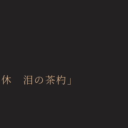
Con
Collection Search
利休 泪の茶杓」
お問
作品検索
FA
Image Services
よく
& Publications
Mem
メン
画像貸出・出版物
Sup