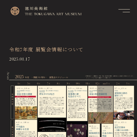
Contact
Top
お問い合せ
トップページ
FAQ
令和7年度 展覧会情報について
Visitor Information
よくあるご質問
来館のご案内
2025.01.17
Membership Information
メンバーシップ制度のご案
Exhibitions
内
News
展覧会
Support Us
Events & Programs
ご支援について
イベント・講座
Collection Search
作品検索
Image Services
& Publications