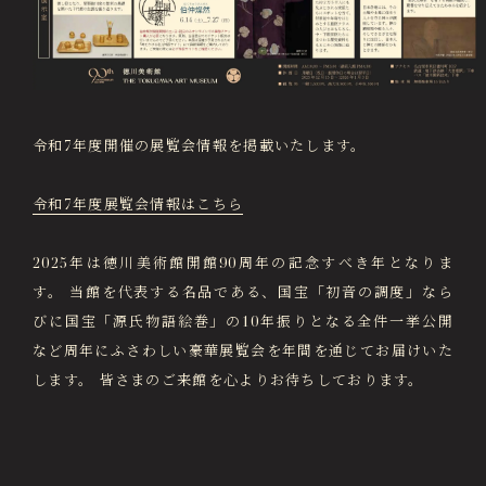
画像貸出・出版物
About Us
徳川美術館について
News
最新情報
令和7年度開催の展覧会情報を掲載いたします。
@tokugawa_artmuseum
@tokubi_museumshop
令和7年度展覧会情報はこちら
オンラインチケット
オンラインショップ
2025年は徳川美術館開館90周年の記念すべき年となりま
関連施設
Related Facilities
す。 当館を代表する名品である、国宝「初音の調度」なら
徳川園庭園 (日本庭園)
びに国宝「源氏物語絵巻」の10年振りとなる全件一挙公開
Tokugawaen Garden
など周年にふさわしい豪華展覧会を年間を通じてお届けいた
名古屋市蓬左文庫（公開文庫）
します。 皆さまのご来館を心よりお待ちしております。
Hosa Library
日本料理 宝善亭
Hozentei Restaurant