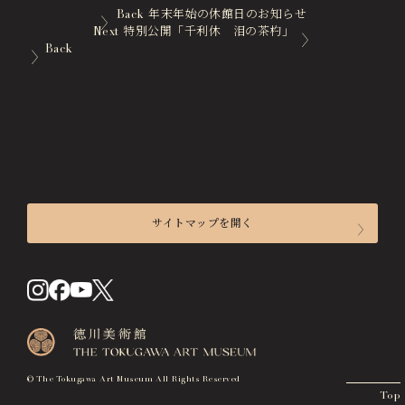
Back
年末年始の休館日のお知らせ
徳川園エリア総合インフォメーションサイト
Next
特別公開「千利休 泪の茶杓」
Tokugawaen Area General
Back
Information Site
ガーデンレストラン徳川園（フランス料理）
Garden Restaurant Tokugawaen
蘇山荘（和カフェ）
Sozanso Café
ザ ミュージアムカフェ
THE MUSEUM CAFE
サイトマップを開く
来館のご案内
開館時間
入館料
交通アクセス
© The Tokugawa Art Museum All Rights Reserved
Top
フロアマップ