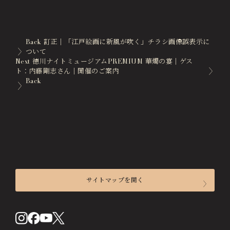
徳川園エリア総合インフォメーションサイト
Tokugawaen Area General
Information Site
Back
訂正｜「江戸絵画に新風が吹く」チラシ画像誤表示に
ついて
ガーデンレストラン徳川園（フランス料理）
Next
徳川ナイトミュージアムPREMIUM 華燭の宴｜ゲス
Garden Restaurant Tokugawaen
ト：内藤剛志さん｜開催のご案内
Back
蘇山荘（和カフェ）
Sozanso Café
ザ ミュージアムカフェ
THE MUSEUM CAFE
サイトマップを開く
来館のご案内
開館時間