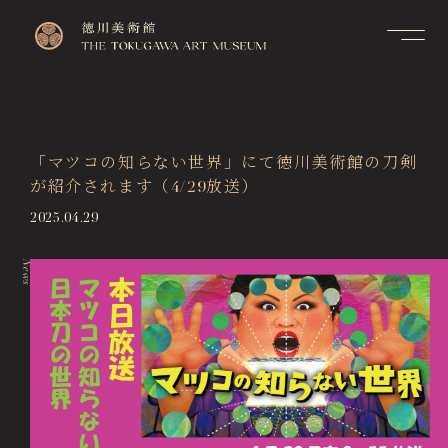
Contact
Top
お問い合せ
トップページ
FAQ
「マツコの知らない世界」にて徳川美術館の刀剣
Visitor Information
よくあるご質問
が紹介されます（4/29放送）
来館のご案内
Membership Information
2025.04.29
メンバーシップ制度のご案
Exhibitions
内
展覧会
News
Support Us
Events & Programs
ご支援について
イベント・講座
Collection Search
作品検索
Image Services
& Publications