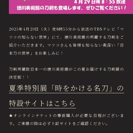
画像貸出・出版物
About Us
徳川美術館について
News
2025年4月29日（火）夜8時55分から放送のTBSテレビ「マ
最新情報
ツコの知らない世界」にて、徳川美術館の所蔵する刀剣をご
紹介いただきます。マツコさんも皆様も知らない奥深い「日
@tokugawa_artmuseum
本刀の世界」をお楽しみに！
@tokubi_museumshop
オンラインチケット
オンラインショップ
刀剣所蔵数日本一の徳川美術館がこの夏お届けする刀剣展の
関連施設
Related Facilities
決定版！！
徳川園庭園 (日本庭園)
夏季特別展「時をかける名刀」の
Tokugawaen Garden
特設サイトはこちら
名古屋市蓬左文庫（公開文庫）
Hosa Library
★オンラインチケットの事前購入が必要な日程がございま
日本料理 宝善亭
す。ご来館の際は必ず上記サイトをご確認ください。
Hozentei Restaurant